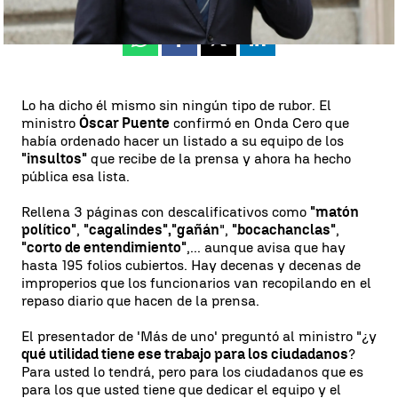
Whatsapp
Facebook
X
Linkedin
Lo ha dicho él mismo sin ningún tipo de rubor. El
ministro
Óscar Puente
confirmó en Onda Cero que
había ordenado hacer un listado a su equipo de los
"insultos"
que recibe de la prensa y ahora ha hecho
pública esa lista.
Rellena 3 páginas con descalificativos como
"matón
político"
,
"cagalindes",
"gañán
",
"bocachanclas"
,
"corto de entendimiento"
,... aunque avisa que hay
hasta 195 folios cubiertos. Hay decenas y decenas de
improperios que los funcionarios van recopilando en el
repaso diario que hacen de la prensa.
El presentador de 'Más de uno' preguntó al ministro "¿y
qué utilidad tiene ese trabajo para los ciudadanos
?
Para usted lo tendrá, pero para los ciudadanos que es
para los que usted tiene que dedicar el equipo y el