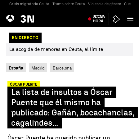
Crisis migratoria Ceuta
Trump sobre Ceuta
Violencia de género
Guerra U
Antena
ÚLTIMA
Noticias
3
HORA
EN DIRECTO
La acogida de menores en Ceuta, al límite
España
Madrid
Barcelona
ÓSCAR PUENTE
La lista de insultos a Óscar
Puente que él mismo ha
publicado: Gañán, bocachanclas,
cagalindes...
Óscar Puente ha querido publicar un