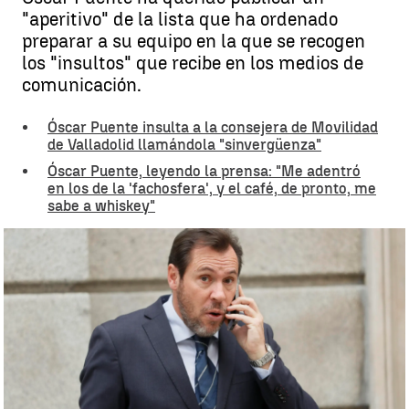
"aperitivo" de la lista que ha ordenado
preparar a su equipo en la que se recogen
los "insultos" que recibe en los medios de
comunicación.
Óscar Puente insulta a la consejera de Movilidad
de Valladolid llamándola "sinvergüenza"
Óscar Puente, leyendo la prensa: "Me adentró
en los de la 'fachosfera', y el café, de pronto, me
sabe a whiskey"
La lista de "insultos" a Óscar Puente |
EFE
Beatriz García
Actualizado:
02 de abril de 2024, 18:13
Publicado:
02 de abril de 2024, 15:43