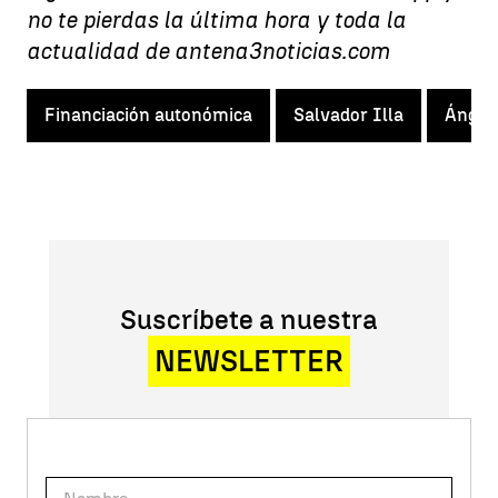
no te pierdas la última hora y toda la
actualidad de antena3noticias.com
Financiación autonómica
Salvador Illa
Ángel 
Suscríbete a nuestra
NEWSLETTER