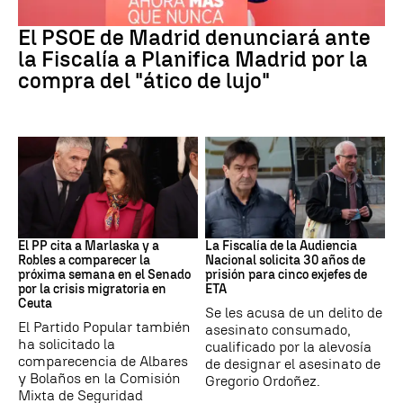
PSOE MADRID
El PSOE de Madrid denunciará ante
la Fiscalía a Planifica Madrid por la
compra del "ático de lujo"
Crisis Migratoria
ETA
El PP cita a Marlaska y a
La Fiscalía de la Audiencia
Robles a comparecer la
Nacional solicita 30 años de
próxima semana en el Senado
prisión para cinco exjefes de
por la crisis migratoria en
ETA
Ceuta
Se les acusa de un delito de
El Partido Popular también
asesinato consumado,
ha solicitado la
cualificado por la alevosía
comparecencia de Albares
de designar el asesinato de
y Bolaños en la Comisión
Gregorio Ordoñez.
Mixta de Seguridad