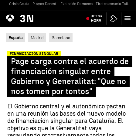
Crisis Ceuta
Playas Donosti
Explosión Damasco
Tiroteo escuela Tailandi
Antena
ÚLTIMA
Noticias
3
HORA
España
Madrid
Barcelona
FINANCIACIÓN SINGULAR
Page carga contra el acuerdo de
financiación singular entre
Gobierno y Generalitat: "Que no
nos tomen por tontos"
El Gobierno central y el autonómico pactan
en una reunión las bases del nuevo modelo
de financiación singular para Cataluña. El
objetivo es que la Generalitat vaya
recaudando progresivamente todos los