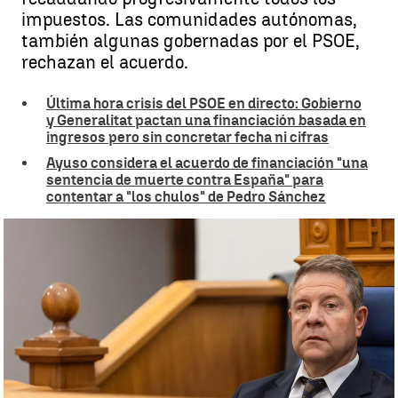
impuestos. Las comunidades autónomas,
también algunas gobernadas por el PSOE,
rechazan el acuerdo.
Última hora crisis del PSOE en directo: Gobierno
y Generalitat pactan una financiación basada en
ingresos pero sin concretar fecha ni cifras
Ayuso considera el acuerdo de financiación "una
sentencia de muerte contra España" para
contentar a "los chulos" de Pedro Sánchez
Page carga contra el acuerdo de financiación singular entre
Gobierno y Generalitat |
EFE
Lucía Fernández
Actualizado:
14 de julio de 2025, 21:29