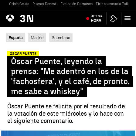
Crisis Ceuta
Playas Donosti
Explosión Damasco
Tiroteo escuela Tailandi
Antena
ÚLTIMA
Noticias
3
HORA
España
Madrid
Barcelona
ÓSCAR PUENTE
Óscar Puente, leyendo la
prensa: "Me adentró en los de la
'fachosfera', y el café, de pronto,
me sabe a whiskey"
Óscar Puente se felicita por el resultado de
la votación de este miércoles y lo hace con
el siguiente comentario.
La publicación de Óscar Puente |
Antena 3 Noticias