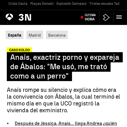
Crisis Ceuta
Playas Donosti
Explosión Damasco
Tiroteo escuela Tailandi
Antena
ÚLTIMA
Noticias
3
HORA
España
Madrid
Barcelona
CASO KOLDO
Anaís, exactriz porno y expareja
de Ábalos: "Me usó, me trató
como a un perro"
Anaís rompe su silencio y explica cómo era
la convivencia con Ábalos, la cual terminó el
mismo día en que la UCO registró la
vivienda del exministro.
Después de Jéssica, Anaís... llega Andrea ¿quién