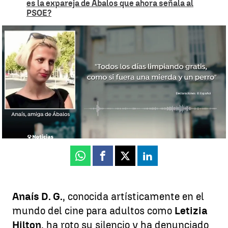
es la expareja de Ábalos que ahora señala al
PSOE?
Letizia Hilton, exactriz porno y expareja de Ábalos: "Me usó, me trató
como a un perro"
Irene Delgado
Publicado:
28 de junio de 2025, 18:20
Whatsapp
Facebook
X
Linkedin
Anaís D. G.
, conocida artísticamente en el
mundo del cine para adultos como
Letizia
Hilton
, ha roto su silencio y ha denunciado