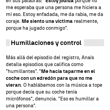
en sus palabras: "
Estoy jodida
porque no
me esperaba que una persona me hiciera a
mí eso. Estoy enfadada, me da rabia, me da
coraje.
Me siento una víctima
realmente,
porque ha jugado conmigo".
Humillaciones y control
Más allá del episodio del registro, Anaís
detalla episodios que califica como
"humillantes". "
Me hacía taparme en el
coche con un edredón para que no me
vieran
. O hablábamos con la música a tope
porque decía que su coche tenía
micrófonos", denuncia. "Eso es humillar a
una persona".