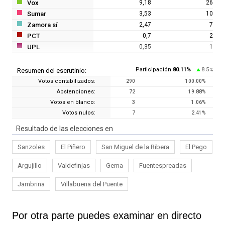
Vox
9,18
26
Sumar
3,53
10
Zamora sí
2,47
7
PCT
0,7
2
UPL
0,35
1
Participación
80.11
%
8.5
Resumen del escrutinio:
%
Votos contabilizados:
290
100.00
%
Abstenciones:
72
19.88
%
Votos en blanco:
3
1.06
%
Votos nulos:
7
2.41
%
Resultado de las elecciones en
Sanzoles
El Piñero
San Miguel de la Ribera
El Pego
Argujillo
Valdefinjas
Gema
Fuentespreadas
Jambrina
Villabuena del Puente
Por otra parte puedes examinar en directo