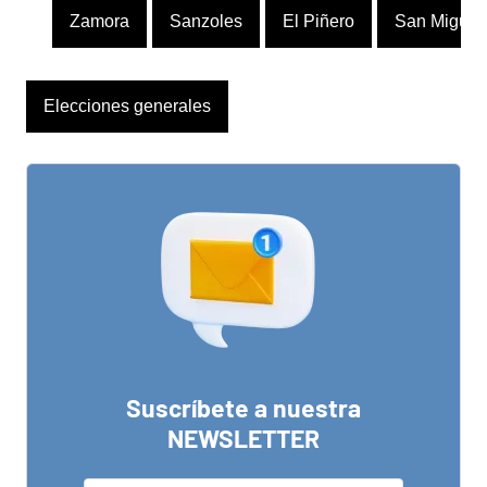
Zamora
Sanzoles
El Piñero
San Miguel 
Elecciones generales
Suscríbete a nuestra
NEWSLETTER