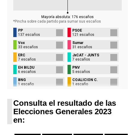
Mayoría absoluta:
176
escaños
*Pincha sobre cada partido para sumar sus
escaños
PP
PSOE
137 escaños
121 escaños
Vox
Sumar
33 escaños
31 escaños
ERC
JxCAT - JUNTS
7 escaños
7 escaños
EH BILDU
PNV
6 escaños
5 escaños
BNG
COALICIÓN C.
1 escaño
1 escaño
UPN
1 escaño
Consulta el resultado de las
Elecciones Generales 2023
en: