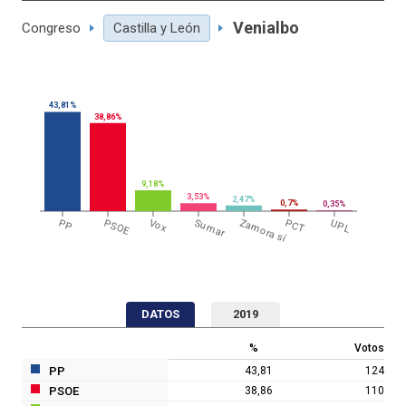
Venialbo
Congreso
Castilla y León
43,81%
38,86%
9,18%
3,53%
2,47%
0,7%
0,35%
PP
PSOE
Vox
Sumar
Zamora sí
PCT
UPL
DATOS
2019
%
Votos
PP
43,81
124
PSOE
38,86
110