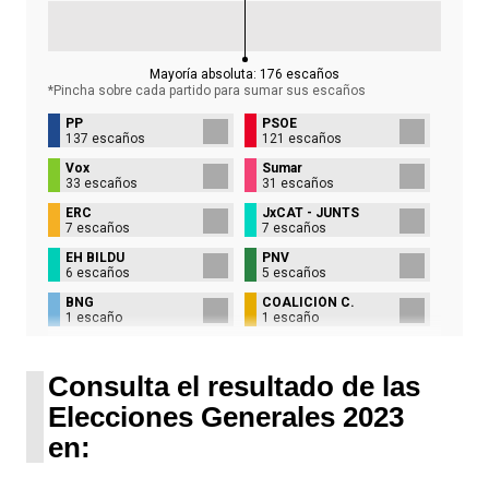
Mayoría absoluta:
176
escaños
*Pincha sobre cada partido para sumar sus
escaños
PP
PSOE
137 escaños
121 escaños
Vox
Sumar
33 escaños
31 escaños
ERC
JxCAT - JUNTS
7 escaños
7 escaños
EH BILDU
PNV
6 escaños
5 escaños
BNG
COALICIÓN C.
1 escaño
1 escaño
UPN
1 escaño
Consulta el resultado de las
Elecciones Generales 2023
en: