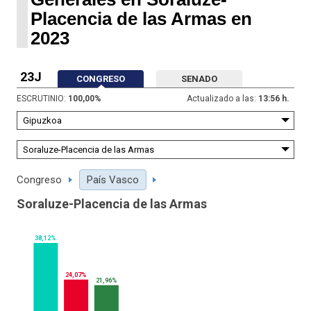
Placencia de las Armas en
2023
23J
CONGRESO
SENADO
ESCRUTINIO:
100,00
%
Actualizado a las:
13:56 h.
Congreso
País Vasco
Soraluze-Placencia de las Armas
38,12%
24,07%
21,96%