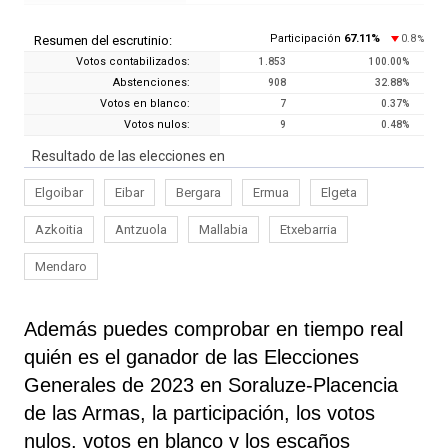
Participación
67.11
%
0.8
Resumen del escrutinio:
%
Votos contabilizados:
1.853
100.00
%
Abstenciones:
908
32.88
%
Votos en blanco:
7
0.37
%
Votos nulos:
9
0.48
%
Resultado de las elecciones en
Elgoibar
Eibar
Bergara
Ermua
Elgeta
Azkoitia
Antzuola
Mallabia
Etxebarria
Mendaro
Además puedes comprobar en tiempo real
quién es el ganador de las Elecciones
Generales de 2023 en Soraluze-Placencia
de las Armas, la participación, los votos
nulos, votos en blanco y los escaños