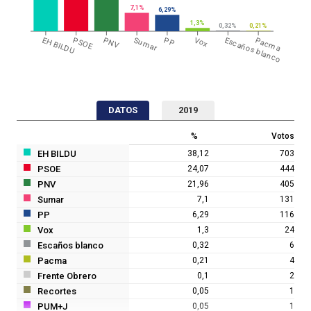
7,1%
6,29%
1,3%
0,32%
0,21%
EH BILDU
PSOE
PNV
Sumar
PP
Vox
Escaños blanco
Pacma
DATOS
2019
%
Votos
EH BILDU
38,12
703
PSOE
24,07
444
PNV
21,96
405
Sumar
7,1
131
PP
6,29
116
Vox
1,3
24
Escaños blanco
0,32
6
Pacma
0,21
4
Frente Obrero
0,1
2
Recortes
0,05
1
PUM+J
0,05
1