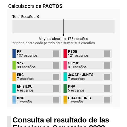
Calculadora de
PACTOS
Total Escaños:
0
Mayoría absoluta:
176
escaños
*Pincha sobre cada partido para sumar sus
escaños
PP
PSOE
137 escaños
121 escaños
Vox
Sumar
33 escaños
31 escaños
ERC
JxCAT - JUNTS
7 escaños
7 escaños
EH BILDU
PNV
6 escaños
5 escaños
BNG
COALICIÓN C.
1 escaño
1 escaño
UPN
1 escaño
Consulta el resultado de las