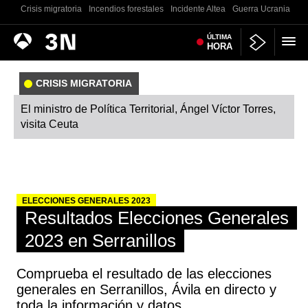
Crisis migratoria
Incendios forestales
Incidente Altea
Guerra Ucrania
Co
Antena
ÚLTIMA
Noticias
HORA
3
CRISIS MIGRATORIA
El ministro de Política Territorial, Ángel Víctor Torres,
visita Ceuta
ELECCIONES GENERALES 2023
Resultados Elecciones Generales
2023 en Serranillos
Comprueba el resultado de las elecciones
generales en Serranillos, Ávila en directo y
toda la información y datos.