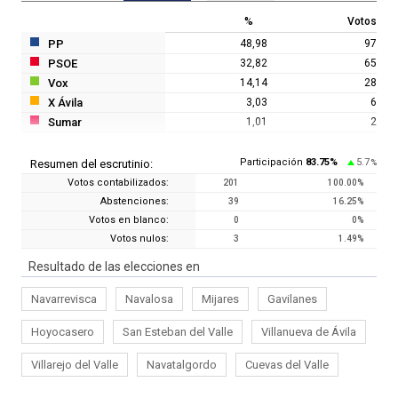
%
Votos
PP
48,98
97
PSOE
32,82
65
Vox
14,14
28
X Ávila
3,03
6
Sumar
1,01
2
Participación
83.75
%
5.7
Resumen del escrutinio:
%
Votos contabilizados:
201
100.00
%
Abstenciones:
39
16.25
%
Votos en blanco:
0
0
%
Votos nulos:
3
1.49
%
Resultado de las elecciones en
Navarrevisca
Navalosa
Mijares
Gavilanes
Hoyocasero
San Esteban del Valle
Villanueva de Ávila
Villarejo del Valle
Navatalgordo
Cuevas del Valle