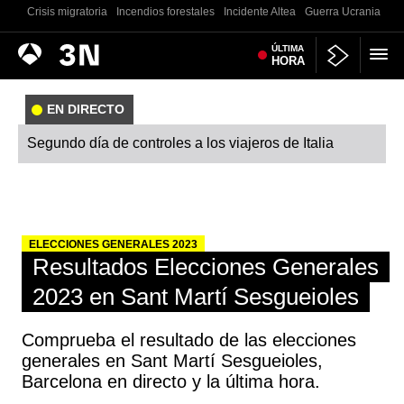
Crisis migratoria
Incendios forestales
Incidente Altea
Guerra Ucrania
Co
Antena
ÚLTIMA
Noticias
HORA
3
EN DIRECTO
Segundo día de controles a los viajeros de Italia
ELECCIONES GENERALES 2023
Resultados Elecciones Generales
2023 en Sant Martí Sesgueioles
Comprueba el resultado de las elecciones
generales en Sant Martí Sesgueioles,
Barcelona en directo y la última hora.