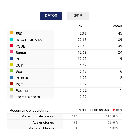
DATOS
2019
%
Votos
ERC
23,8
45
JxCAT - JUNTS
20,63
39
PSOE
20,63
39
Sumar
12,69
24
PP
10,05
19
CUP
5,82
11
Vox
3,17
6
PDeCAT
1,05
2
PCT
0,52
1
Pacma
0,52
1
Frente Obrero
0,52
1
Participación
64.00
%
16.1
Resumen del escrutinio:
%
Votos contabilizados:
192
100.00
%
Abstenciones:
108
36.00
%
Votos en blanco:
1
0.52
%