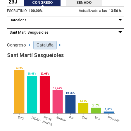
23J
CONGRESO
SENADO
ESCRUTINIO:
100,00
%
Actualizado a las:
13:56 h.
Congreso
Cataluña
Sant Martí Sesgueioles
23,8%
20,63%
20,63%
12,69%
10,05%
5,82%
3,17%
1,05%
ERC
JxCAT - JUNTS
PSOE
Sumar
PP
CUP
Vox
PDeCAT