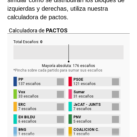
izquierdas y derechas, utiliza nuestra
calculadora de pactos.
Calculadora de
PACTOS
Total Escaños:
0
Mayoría absoluta:
176
escaños
*Pincha sobre cada partido para sumar sus
escaños
PP
PSOE
137 escaños
121 escaños
Vox
Sumar
33 escaños
31 escaños
ERC
JxCAT - JUNTS
7 escaños
7 escaños
EH BILDU
PNV
6 escaños
5 escaños
BNG
COALICIÓN C.
1 escaño
1 escaño