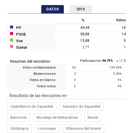
DATOS
2019
%
Votos
PP
44,44
16
PSOE
38,88
14
Vox
13,88
5
Sumar
2,77
1
Participación
94.73
%
12.7
Resumen del escrutinio:
%
Votos contabilizados:
36
100.00
%
Abstenciones:
2
5.26
%
Votos en blanco:
0
0
%
Votos nulos:
0
0
%
Resultado de las elecciones en
Castellanos de Zapardiel
Salvador de Zapardiel
Barromán
Moraleja de Matacabras
Muriel
Sinlabajos
Lomoviejo
Villanueva del Aceral