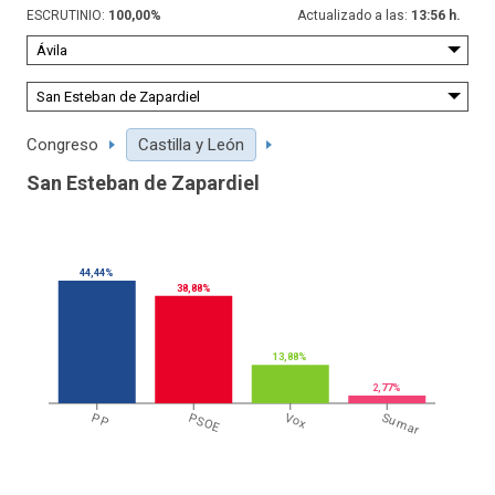
ESCRUTINIO:
100,00
%
Actualizado a las:
13:56 h.
Congreso
Castilla y León
San Esteban de Zapardiel
44,44%
38,88%
13,88%
2,77%
PP
PSOE
Vox
Sumar