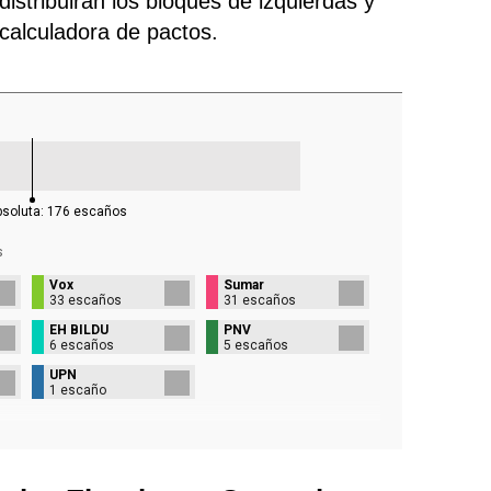
istribuirán los bloques de izquierdas y
 calculadora de pactos.
bsoluta:
176
escaños
s
Vox
Sumar
33 escaños
31 escaños
EH BILDU
PNV
6 escaños
5 escaños
UPN
1 escaño