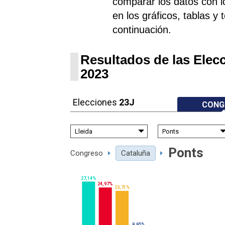
comparar los datos con lo
en los gráficos, tablas y 
continuación.
Resultados de las Elec
2023
Elecciones
23J
CONG
Ponts
Congreso
Cataluña
27,14%
24,97%
23,71%
9,95%