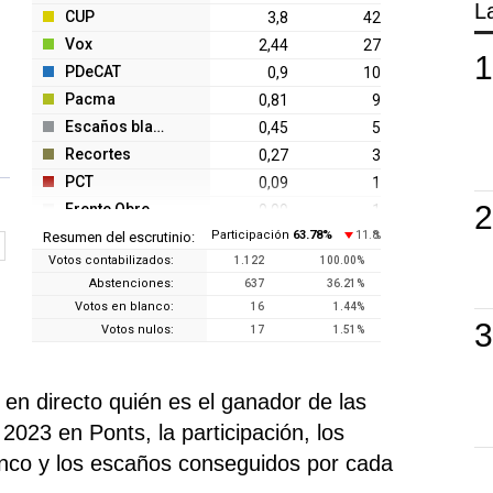
L
CUP
3,8
42
Vox
2,44
27
PDeCAT
0,9
10
T
Pacma
0,81
9
Escaños blanco
0,45
5
Recortes
0,27
3
PCT
0,09
1
Frente Obrero
0,09
1
Participación
63.78
%
11.8
Resumen del escrutinio:
%
Votos contabilizados:
1.122
100.00
%
Abstenciones:
637
36.21
%
Votos en blanco:
16
1.44
%
Votos nulos:
17
1.51
%
n directo quién es el ganador de las
2023 en Ponts, la participación, los
anco y los escaños conseguidos por cada