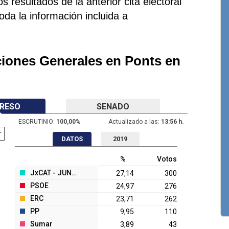
s resultados de la anterior cita electoral
toda la información incluida a
ciones Generales en Ponts en
RESO
SENADO
ESCRUTINIO:
100,00
%
Actualizado a las:
13:56 h.
DATOS
2019
%
Votos
JxCAT - JUNTS
27,14
300
PSOE
24,97
276
ERC
23,71
262
PP
9,95
110
Sumar
3,89
43