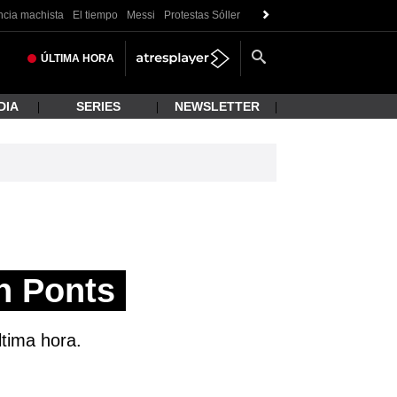
ncia machista
El tiempo
Messi
Protestas Sóller
ÚLTIMA
HORA
DIA
SERIES
NEWSLETTER
n Ponts
ltima hora.