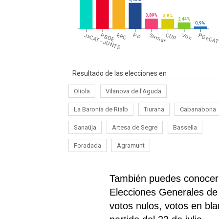
3,89%
3,8%
2,44%
0,9%
JxCAT - JUNTS
PSOE
ERC
PP
Sumar
CUP
Vox
PDeCA
Resultado de las elecciones en
Oliola
Vilanova de l'Aguda
La Baronia de Rialb
Tiurana
Cabanabona
Sanaüja
Artesa de Segre
Bassella
Foradada
Agramunt
También puedes conocer e
Elecciones Generales de 
votos nulos, votos en bl