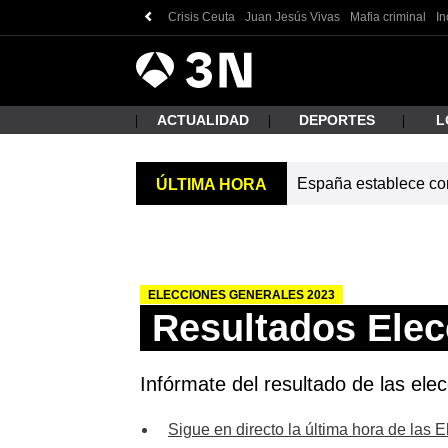
Crisis Ceuta
Juan Jesús Vivas
Mafia criminal
In
Antena
Noticias
3
ACTUALIDAD
DEPORTES
L
España establece cont
ÚLTIMA HORA
¿Qué
ELECCIONES GENERALES 2023
Resultados Elec
Infórmate del resultado de las elec
Busc
Sigue en directo la última hora de las 