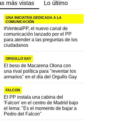
as más vistas
Lo último
UNA INICIATIVA DEDICADA A LA
COMUNICACIÓN
#VentealPP, el nuevo canal de
comunicación lanzado por el PP
para atender a las preguntas de los
ciudadanos
ORGULLO GAY
El beso de Macarena Olona con
una rival política para "reventar los
armarios" en el día del Orgullo Gay
FALCON
El PP instala una cabina del
'Falcon' en el centro de Madrid bajo
el lema: "Es el momento de bajar a
Pedro del Falcon"