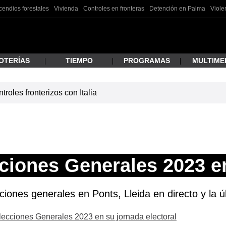
cendios forestales
Vivienda
Controles en fronteras
Detención en Palma
Viole
OTERÍAS
TIEMPO
PROGRAMAS
MULTIME
roles fronterizos con Italia
 estás buscando?
ciones Generales 2023 e
ciones generales en Ponts, Lleida en directo y la ú
ar
Elecciones Generales 2023 en su jornada electoral