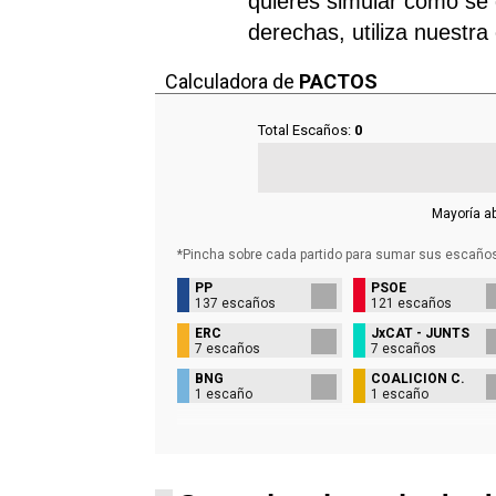
quieres simular cómo se d
derechas, utiliza nuestra
Calculadora de
PACTOS
Total Escaños:
0
Mayoría a
*Pincha sobre cada partido para sumar sus
escaño
PP
PSOE
137 escaños
121 escaños
ERC
JxCAT - JUNTS
7 escaños
7 escaños
BNG
COALICIÓN C.
1 escaño
1 escaño