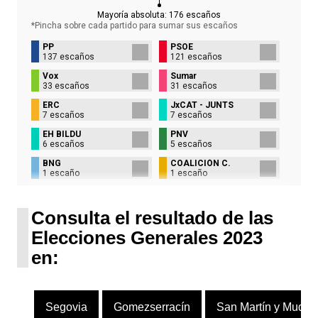
Mayoría absoluta:
176
escaños
*Pincha sobre cada partido para sumar sus
escaños
PP
PSOE
137 escaños
121 escaños
Vox
Sumar
33 escaños
31 escaños
ERC
JxCAT - JUNTS
7 escaños
7 escaños
EH BILDU
PNV
6 escaños
5 escaños
BNG
COALICIÓN C.
1 escaño
1 escaño
UPN
1 escaño
Consulta el resultado de las
Elecciones Generales 2023
en:
Segovia
Gomezserracín
San Martín y Mudri