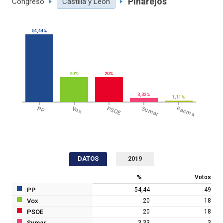
Pinarejos
Congreso
Castilla y León
54,44%
20%
20%
3,33%
1,11%
PP
Vox
PSOE
Sumar
Pacma
DATOS
2019
%
Votos
PP
54,44
49
Vox
20
18
PSOE
20
18
Sumar
3,33
3