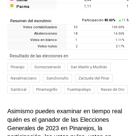
Pacma
1,11
1
Participación
83.63
%
11.3
Resumen del escrutinio:
%
Votos contabilizados:
92
100.00
%
Abstenciones:
18
16.36
%
Votos en blanco:
1
1.11
%
Votos nulos:
2
2.17
%
Resultado de las elecciones en
Pinarejo
Gomezserracín
San Martín y Mudrián
Navalmanzano
Sanchonuño
Zarzuela del Pinar
Samboal
Pinarnegrillo
Fuentepelayo
Navas de Oro
Asimismo puedes examinar en tiempo real
quién es el ganador de las Elecciones
Generales de 2023 en Pinarejos, la