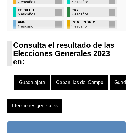
7 escaños
7 escaños
EH BILDU
PNV
6 escaños
5 escaños
BNG
COALICIÓN C.
1 escaño
1 escaño
UPN
1 escaño
Consulta el resultado de las
Elecciones Generales 2023
en:
Guadalajara
Cabanillas del Campo
Guadala
Elecciones generales