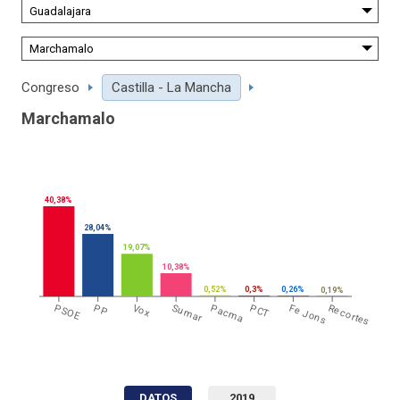
Congreso
Castilla - La Mancha
Marchamalo
40,38%
28,04%
19,07%
10,38%
0,52%
0,3%
0,26%
0,19%
PSOE
PP
Vox
Sumar
Pacma
PCT
Fe Jons
Recortes
DATOS
2019