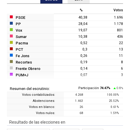
%
Votos
PSOE
40,38
1.696
PP
28,04
1.178
Vox
19,07
801
Sumar
10,38
436
Pacma
0,52
22
PCT
0,3
13
Fe Jons
0,26
11
Recortes
0,19
8
Frente Obrero
0,14
6
PUM+J
0,07
3
Participación
74.47
%
0.8
Resumen del escrutinio:
%
Votos contabilizados:
4.268
100.00
%
Abstenciones:
1.463
25.52
%
Votos en blanco:
26
0.61
%
Votos nulos:
68
1.59
%
Resultado de las elecciones en