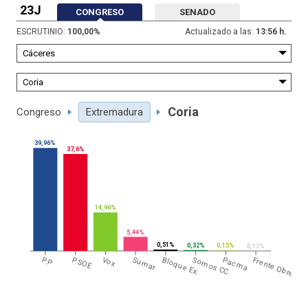
23J
CONGRESO
SENADO
ESCRUTINIO:
100,00
%
Actualizado a las:
13:56 h.
Coria
Congreso
Extremadura
39,96%
37,6%
14,96%
5,44%
0,51%
0,32%
0,15%
0,12%
PP
PSOE
Vox
Sumar
Bloque Ex.
Somos CC
Pacma
Frente Obrero