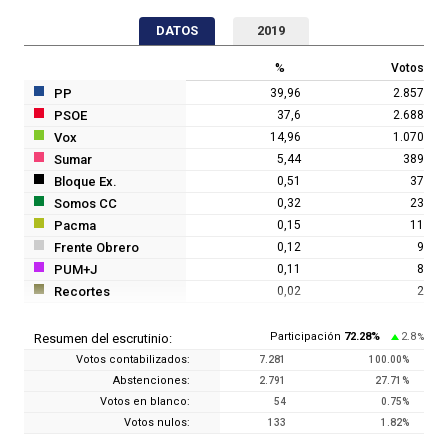
DATOS
2019
%
Votos
PP
39,96
2.857
PSOE
37,6
2.688
Vox
14,96
1.070
Sumar
5,44
389
Bloque Ex.
0,51
37
Somos CC
0,32
23
Pacma
0,15
11
Frente Obrero
0,12
9
PUM+J
0,11
8
Recortes
0,02
2
Participación
72.28
%
2.8
Resumen del escrutinio:
%
Votos contabilizados:
7.281
100.00
%
Abstenciones:
2.791
27.71
%
Votos en blanco:
54
0.75
%
Votos nulos:
133
1.82
%