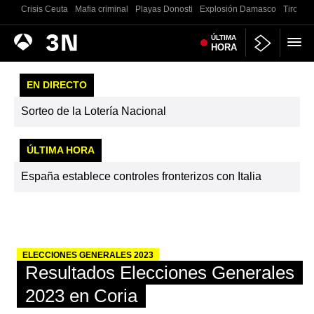
Crisis Ceuta
Mafia criminal
Playas Donosti
Explosión Damasco
Tiroteo 
Antena
ÚLTIMA
Noticias
HORA
3
EN DIRECTO
Sorteo de la Lotería Nacional
ÚLTIMA HORA
España establece controles fronterizos con Italia
ELECCIONES GENERALES 2023
Resultados Elecciones Generales
2023 en Coria