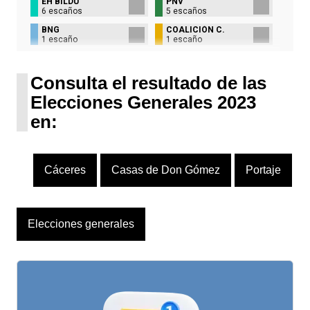
EH BILDU
PNV
6 escaños
5 escaños
BNG
COALICIÓN C.
1 escaño
1 escaño
UPN
1 escaño
Consulta el resultado de las
Elecciones Generales 2023
en:
Cáceres
Casas de Don Gómez
Portaje
Elecciones generales