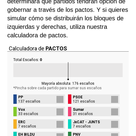
determinará qué partidos tendrán opción de
gobernar a través de los pactos. Y si quieres
simular cómo se distribuirán los bloques de
izquierdas y derechas, utiliza nuestra
calculadora de pactos.
Calculadora de
PACTOS
Total Escaños:
0
Mayoría absoluta:
176
escaños
*Pincha sobre cada partido para sumar sus
escaños
PP
PSOE
137 escaños
121 escaños
Vox
Sumar
33 escaños
31 escaños
ERC
JxCAT - JUNTS
7 escaños
7 escaños
EH BILDU
PNV