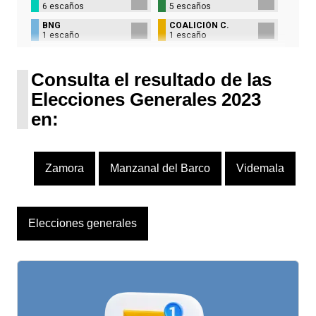
6 escaños
5 escaños
BNG
COALICIÓN C.
1 escaño
1 escaño
UPN
1 escaño
Consulta el resultado de las
Elecciones Generales 2023
en:
Zamora
Manzanal del Barco
Videmala
L
Elecciones generales