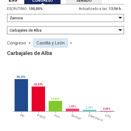
CONGRESO
SENADO
ESCRUTINIO:
100,00
%
Actualizado a las:
13:56 h.
Congreso
Castilla y León
Carbajales de Alba
44,23%
33,97%
14,42%
3,84%
2,24%
0,64%
PP
PSOE
Vox
Sumar
Zamora sí
UPL