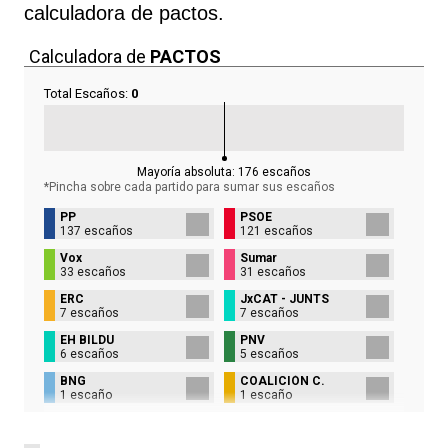
calculadora de pactos.
Calculadora de
PACTOS
Total Escaños:
0
Mayoría absoluta:
176
escaños
*Pincha sobre cada partido para sumar sus
escaños
PP
PSOE
137 escaños
121 escaños
Vox
Sumar
33 escaños
31 escaños
ERC
JxCAT - JUNTS
7 escaños
7 escaños
EH BILDU
PNV
6 escaños
5 escaños
BNG
COALICIÓN C.
1 escaño
1 escaño
UPN
1 escaño