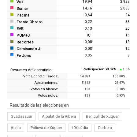
Vox
19,94
2.929
Sumar
14,16
2.080
Pacma
0,64
94
Frente Obrero
0,22
33
EVB
0,13
20
PUM+J
0,1
15
Recortes
0,08
13
Caminando J.
0,08
12
Fe Jons
0,05
8
Participación
73.32
%
1.6
Resumen del escrutinio:
%
Votos contabilizados:
14.824
100.00
%
Abstenciones:
5.393
26.67
%
Votos en blanco:
103
0.70
%
Votos nulos:
139
0.93
%
Resultado de las elecciones en
Guadassuar
Albalat de la Ribera
Benicull de Xúquer
Alzira
Polinyà de Xúquer
L'Alcúdia
Corbera