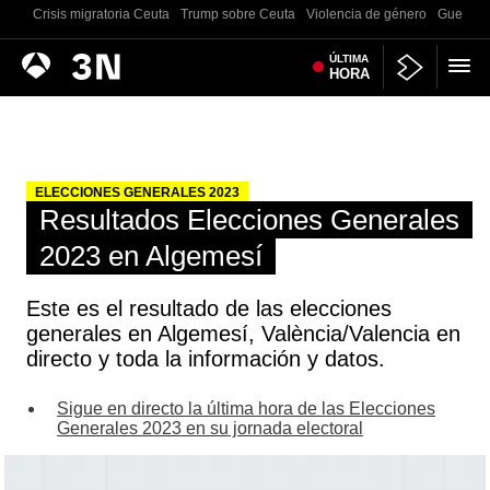
Crisis migratoria Ceuta
Trump sobre Ceuta
Violencia de género
Guerra U
Antena
ÚLTIMA
Noticias
HORA
3
ELECCIONES GENERALES 2023
Resultados Elecciones Generales
2023 en Algemesí
Este es el resultado de las elecciones
generales en Algemesí, València/Valencia en
directo y toda la información y datos.
Sigue en directo la última hora de las Elecciones
Generales 2023 en su jornada electoral