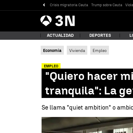
Crisis migratoria Ceuta
Trump sobre Ceuta
Viol
Antena
Noticias
3
ACTUALIDAD
DEPORTES
L
Economía
Vivienda
Empleo
¿Qué
EMPLEO
"Quiero hacer mi
tranquila": La g
Se llama "quiet ambition" o ambic
"Qu
Bus