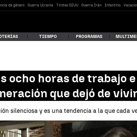
encia de género
Guerra Ucrania
Tiroteo EEUU
Guerra Irán
Infantino
Vacacio
OTERÍAS
TIEMPO
PROGRAMAS
MULTIME
 estás buscando?
s ocho horas de trabajo e
eneración que dejó de vivi
ión silenciosa y es una tendencia a la que cada 
iero hacer mis ocho horas de trabajo e irme a mi casa tranquila": La generaci
car