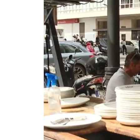
Paz Bailón
Actualizado:
04 de septiembre de 2024
Publicado:
03 de septiembre de 2024,
Pedimos a Beatriz (30 años) y
sobre el trabajo.
Dos generacio
"Los jóvenes tienen que trabaj
aspiraciones" dice Laura firmem
tengas que darlo todo por una 