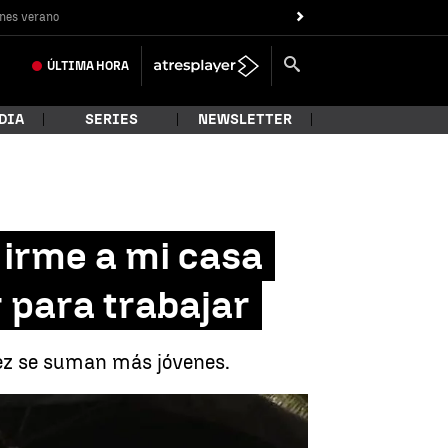
nes verano
ÚLTIMA
HORA
DIA
SERIES
NEWSLETTER
 irme a mi casa
r para trabajar
vez se suman más jóvenes.
ón que dejó de vivir para trabajar |
Antena 3 Noticias