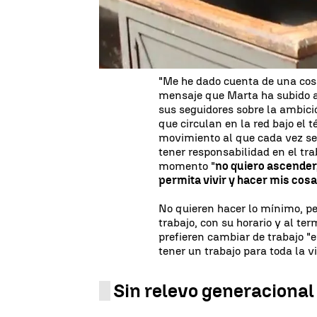
Son las dos visiones sobre el 
prefieren
evitar sobrecargarse
más horas pases en el puesto 
"Me he dado cuenta de una cosa
mensaje que Marta ha subido a
sus seguidores sobre la ambici
que circulan en la red bajo el 
movimiento al que cada vez se
tener responsabilidad en el tr
momento "
no quiero ascender,
permita vivir y hacer mis cos
No quieren hacer lo mínimo, p
trabajo, con su horario y al ter
prefieren cambiar de trabajo 
tener un trabajo para toda la v
Sin relevo generacional