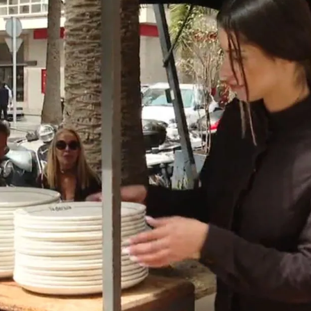
Whatsapp
Facebook
X
Linkedin
, 11:17
 17:04
 a Laura (75 años) que nos compartan su visión
nes, dos visiones completamente diferentes
.
ar duro porque va intrínseco, tienes ambiciones y
ente. "Tienes que trabajar para ti, no creo que
empresa" rebate la joven.