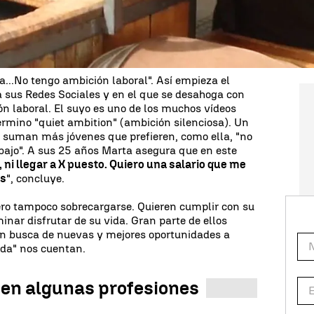
trabajo que conviven actualmente. Muchos jóvenes
 de trabajo
frente a la creencia de que cuantas
laboral
más productivo es el trabajador
.
...No tengo ambición laboral". Así empieza el
 sus Redes Sociales y en el que se desahoga con
ón laboral. El suyo es uno de los muchos vídeos
término "quiet ambition" (ambición silenciosa). Un
 suman más jóvenes que prefieren, como ella, "no
abajo". A sus 25 años Marta asegura que en este
 ni llegar a X puesto. Quiero una salario que me
as
", concluye.
ero tampoco sobrecargarse. Quieren cumplir con su
minar disfrutar de su vida. Gran parte de ellos
"en busca de nuevas y mejores oportunidades a
ida" nos cuentan.
 en algunas profesiones