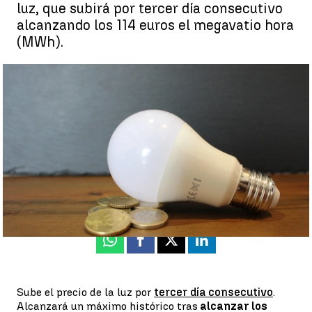
luz, que subirá por tercer día consecutivo
alcanzando los 114 euros el megavatio hora
(MWh).
El precio de la luz alcanza otro máximo histórico por tercer día
consecutivo |
Pixabay
Rosario Miñano
Actualizado:
11 de agosto de 2021, 08:55
Publicado:
11 de agosto de 2021, 08:52
Whatsapp
Facebook
X
Linkedin
Sube el precio de la luz por
tercer día consecutivo
.
Alcanzará un máximo histórico tras
alcanzar los