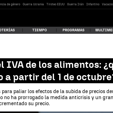
encia de género
Guerra Ucrania
Tiroteo EEUU
Guerra Irán
Infantino
Vacacio
OTERÍAS
TIEMPO
PROGRAMAS
MULTIME
 estás buscando?
del IVA de los alimentos: 
 a partir del 1 de octubre
 para paliar los efectos de la subida de precios d
rno no ha prorrogado la medida anticrisis y un gr
ncrementado su precio.
car