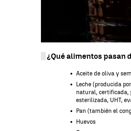
pasado 1 de julio con fecha de 
Por ello, a partir del próximo 
doloroso para el bolsillo. La m
básicos que se consumen en el 
IVA del 0%, a partir del próxim
que tienen un 5% desde el 1 de
¿Qué alimentos pasan de
Aceite de oliva y sem
Leche (producida por
natural, certificada
esterilizada, UHT, e
Pan (también el con
Huevos