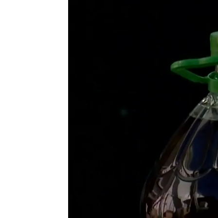
Adrián Valero
Publicado:
25 de septiembre de 2024, 16:28
La última prorroga de las medi
alimentos por la guerra de Ucr
conflicto, el Gobierno ha ido p