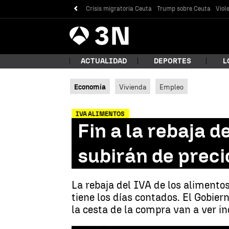
Crisis migratoria Ceuta
Trump sobre Ceuta
Viol
Antena
Noticias
3
ACTUALIDAD
DEPORTES
L
Economía
Vivienda
Empleo
¿Qué
IVA ALIMENTOS
Fin a la rebaja 
subirán de precio
La rebaja del IVA de los alimentos
tiene los días contados. El Gobie
la cesta de la compra van a ver i
Bus