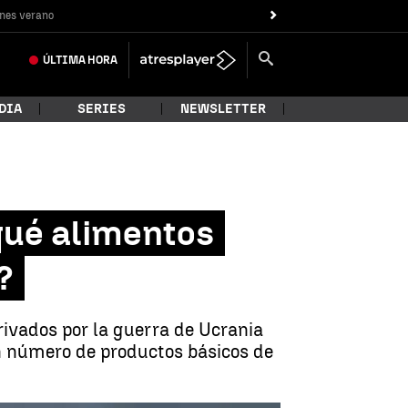
nes verano
ÚLTIMA
HORA
DIA
SERIES
NEWSLETTER
¿qué alimentos
?
erivados por la guerra de Ucrania
an número de productos básicos de