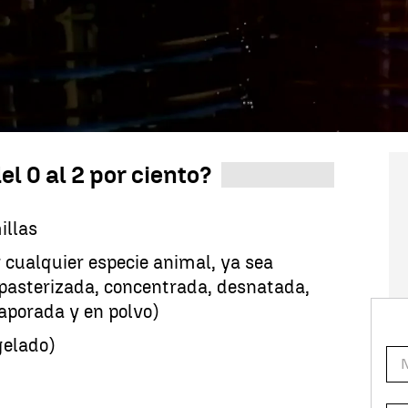
fin el próximo 30 de septiembre.
1 de octubre ir al supermercado va a ser más
edida afectaba a gran parte de los alimentos
día a día. Los alimentos que hoy disfrutan de un
o martes pasará a 2%. Por otro lado, los productos
 octubre tendrán un 7,5%.
l 0 al 2 por ciento?
illas
 cualquier especie animal, ya sea
, pasterizada, concentrada, desnatada,
vaporada y en polvo)
gelado)