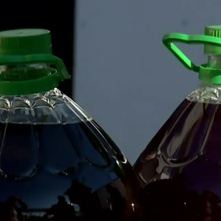
¿Qué alimen
Whatsapp
Facebook
X
Linkedin
das anticrisis para paliar
la subida de precios de
ania llega a su fin.
Desde el estallido del
rorrogando la rebaja del IVA, la última desde el