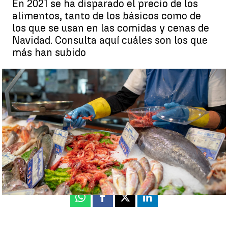
En 2021 se ha disparado el precio de los
alimentos, tanto de los básicos como de
los que se usan en las comidas y cenas de
Navidad. Consulta aquí cuáles son los que
más han subido
¿Cuáles son los productos que más están subiendo de precio por
Navidad? |
A3N
Adolfo Izquierdo |
Paz Bailón |
Jorge Martínez
Actualizado:
07 de diciembre de 2021, 15:38
Publicado:
07 de diciembre de 2021, 14:00
Whatsapp
Facebook
X
Linkedin