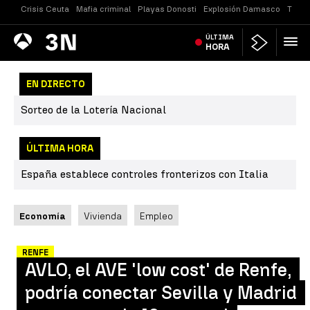
Crisis Ceuta
Mafia criminal
Playas Donosti
Explosión Damasco
Tirot
Antena
ÚLTIMA
Noticias
3
HORA
EN DIRECTO
Sorteo de la Lotería Nacional
ÚLTIMA HORA
España establece controles fronterizos con Italia
Economía
Vivienda
Empleo
RENFE
AVLO, el AVE 'low cost' de Renfe,
podría conectar Sevilla y Madrid