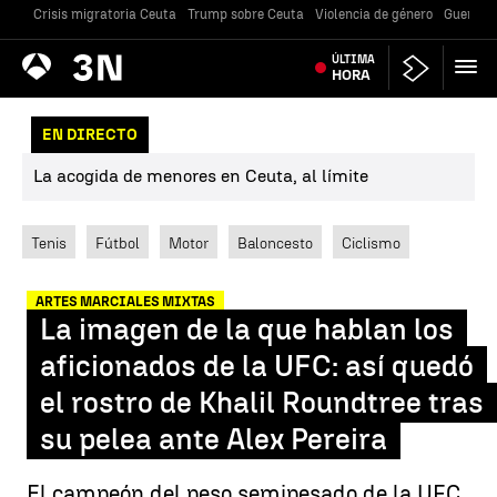
Crisis migratoria Ceuta
Trump sobre Ceuta
Violencia de género
Guerra U
Antena
ÚLTIMA
Noticias
3
HORA
EN DIRECTO
La acogida de menores en Ceuta, al límite
Tenis
Fútbol
Motor
Baloncesto
Ciclismo
ARTES MARCIALES MIXTAS
La imagen de la que hablan los
aficionados de la UFC: así quedó
el rostro de Khalil Roundtree tras
su pelea ante Alex Pereira
El campeón del peso semipesado de la UFC