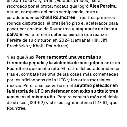
en Salt Lake City, Utah (Estados Unidos), será
recordado por el brutal nocaut que logró
Alex Pereira
,
actual campeón del peso semipesado, ante el
estadounidense
Khalil Roundtree
. Tras tres primeros
rounds disputados, el brasileño pisó el acelerador para
pasar por encima de Roundtree y
noquearle de forma
salvaje
. Es la tercera defensa exitosa que realiza
Pereira de su cinturón en 2024 (Jamahal Hill, Jiří
Procházka y Khalil Roundtree).
Y es que Alex
Pereira mostró una vez más su
tremenda pegada y la violencia de sus golpes
ante un
Roundtree que acabó roto. El rostro del estadounidense
tras el combate fue una de las cosas más comentadas
por los aficionados de la UFC y las artes marciales
mixtas. Pereira se convirtió en el
séptimo peleador en
la historia de UFC en defender con éxito su título tres
veces en el mismo año
. Pereira conectó más del doble
de strikes (129-62) y strikes significativos (127-61) que
Rountree.