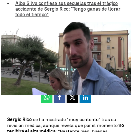
Alba Silva confiesa sus secuelas tras el trágico
accidente de Sergio Rico: "Tengo ganas de llorar
todo el tiempo"
¿Volverá Sergio Rico a jugar al fútbol? Sus declaraciones (Europa
Press) |
Sergio Rico, "contento" tras su revisión médica
Luis F. Castillo
Publicado:
22 de septiembre de 2023, 11:01
Whatsapp
Facebook
X
Linkedin
Sergio Rico
se ha mostrado "muy contento" tras su
revisión médica, aunque revela que por el momento
no
recibirá el alta médica
: "Bastante bien, buenas