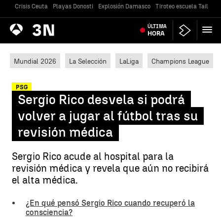
Crisis Ceuta
Playas Donosti
Explosión Damasco
Tiroteo escuela Tailandi
Antena
ÚLTIMA
Noticias
3
HORA
Mundial 2026
La Selección
LaLiga
Champions League
PSG
Sergio Rico desvela si podrá
volver a jugar al fútbol tras su
revisión médica
Sergio Rico acude al hospital para la
revisión médica y revela que aún no recibirá
el alta médica.
¿En qué pensó Sergio Rico cuando recuperó la
consciencia?