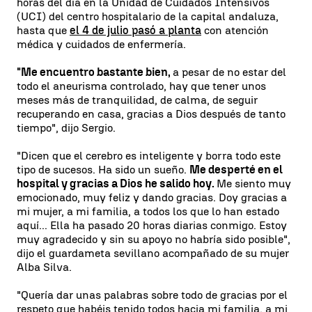
horas del día en la Unidad de Cuidados Intensivos
(UCI) del centro hospitalario de la capital andaluza,
hasta que
el 4 de julio pasó a planta
con atención
médica y cuidados de enfermería.
"Me encuentro bastante bien,
a pesar de no estar del
todo el aneurisma controlado, hay que tener unos
meses más de tranquilidad, de calma, de seguir
recuperando en casa, gracias a Dios después de tanto
tiempo", dijo Sergio.
"Dicen que el cerebro es inteligente y borra todo este
tipo de sucesos. Ha sido un sueño.
Me desperté en el
hospital y gracias a Dios he salido hoy.
Me siento muy
emocionado, muy feliz y dando gracias. Doy gracias a
mi mujer, a mi familia, a todos los que lo han estado
aquí... Ella ha pasado 20 horas diarias conmigo. Estoy
muy agradecido y sin su apoyo no habría sido posible",
dijo el guardameta sevillano acompañado de su mujer
Alba Silva.
"Quería dar unas palabras sobre todo de gracias por el
respeto que habéis tenido todos hacia mi familia, a mi