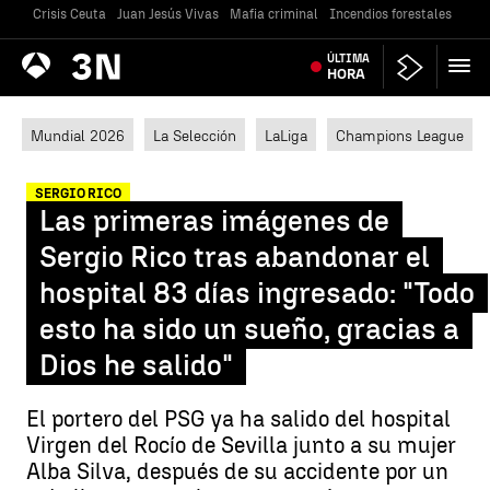
Crisis Ceuta
Juan Jesús Vivas
Mafia criminal
Incendios forestales
Vivi
Antena
ÚLTIMA
Noticias
3
HORA
Mundial 2026
La Selección
LaLiga
Champions League
SERGIO RICO
Las primeras imágenes de
Sergio Rico tras abandonar el
hospital 83 días ingresado: "Todo
esto ha sido un sueño, gracias a
Dios he salido"
El portero del PSG ya ha salido del hospital
Virgen del Rocío de Sevilla junto a su mujer
Alba Silva, después de su accidente por un