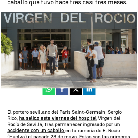
caballo que tuvo hace tres casi tres meses.
Las primeras imágenes de Sergio Rico tras abandonar el hospital 83
días ingresado: "Todo esto ha sido un sueño, gracias a Dios he
salido" |
EFE
Pedro Jiménez
Publicado:
18 de agosto de 2023, 13:40
Whatsapp
Facebook
X
Linkedin
El portero sevillano del Paris Saint-Germain, Sergio
Rico,
ha salido este viernes del hospital
Virgen del
Rocío de Sevilla, tras permanecer ingresado por un
accidente con un caballo
en la romería de El Rocío
(Huelva) el pasado 28 de mayo. Estas son las primeras