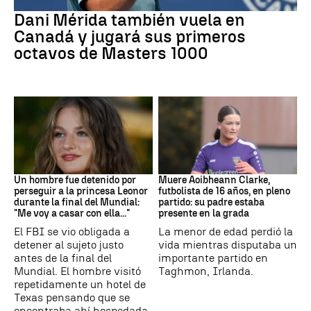
Tenis
Dani Mérida también vuela en
Canadá y jugará sus primeros
octavos de Masters 1000
Mundial 2026
Fútbol
Un hombre fue detenido por
Muere Aoibheann Clarke,
perseguir a la princesa Leonor
futbolista de 16 años, en pleno
durante la final del Mundial:
partido: su padre estaba
"Me voy a casar con ella..."
presente en la grada
El FBI se vio obligada a
La menor de edad perdió la
detener al sujeto justo
vida mientras disputaba un
antes de la final del
importante partido en
Mundial. El hombre visitó
Taghmon, Irlanda.
repetidamente un hotel de
Texas pensando que se
encontraba ahí hospedada.