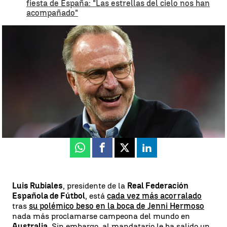
fiesta de España: "Las estrellas del cielo nos han
acompañado"
Rummenigge sale en defensa de Rubiales |
Reuters
Luis F. Castillo
Publicado:
22 de agosto de 2023, 13:02
Whatsapp
Facebook
X
Linkedin
Luis Rubiales
, presidente de la
Real Federación
Española de Fútbol
, está
cada vez más acorralado
tras
su polémico beso en la boca de Jenni Hermoso
nada más proclamarse campeona del mundo en
Australia
. Sin embargo, al mandatario le ha salido un