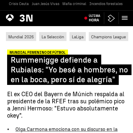
Crisis Ceuta
Juan Jesús Vivas
Mafia criminal
Incendios forestales
Vivi
Antena
ÚLTIMA
Noticias
3
HORA
Mundial 2026
La Selección
LaLiga
Champions League
MUNDIAL FEMENINO DE FÚTBOL
Rummenigge defiende a
Rubiales: "Yo besé a hombres, no
en la boca, pero sí de alegría"
El ex CEO del Bayern de Múnich respalda al
presidente de la RFEF tras su polémico pico
a Jenni Hermoso: "Estuvo absolutamente
okey".
Olga Carmona emociona con su discurso en la