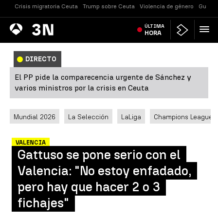
Crisis migratoria Ceuta
Trump sobre Ceuta
Violencia de género
Guerra
Antena
ÚLTIMA
Noticias
3
HORA
DIRECTO
El PP pide la comparecencia urgente de Sánchez y
varios ministros por la crisis en Ceuta
Mundial 2026
La Selección
LaLiga
Champions League
VALENCIA
Gattuso se pone serio con el
Valencia: "No estoy enfadado,
pero hay que hacer 2 o 3
fichajes"