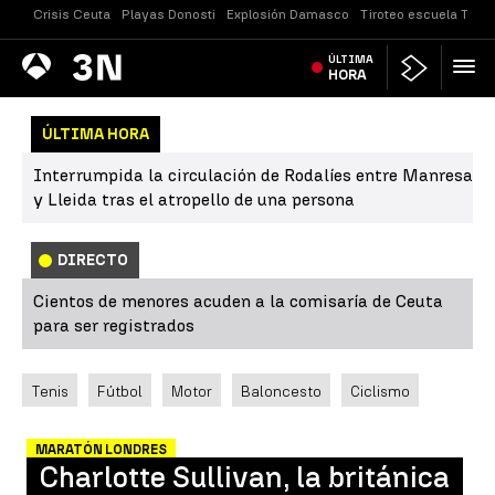
Crisis Ceuta
Playas Donosti
Explosión Damasco
Tiroteo escuela Taila
Antena
ÚLTIMA
Noticias
3
HORA
ÚLTIMA HORA
Interrumpida la circulación de Rodalíes entre Manresa
y Lleida tras el atropello de una persona
DIRECTO
Cientos de menores acuden a la comisaría de Ceuta
para ser registrados
Tenis
Fútbol
Motor
Baloncesto
Ciclismo
MARATÓN LONDRES
Charlotte Sullivan, la británica