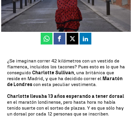
Guillermo F. Lascoiti
Actualizado:
04 de octubre de 2021, 15:40
Publicado:
01 de octubre de 2021, 18:31
Whatsapp
Facebook
X
Linkedin
¿Se imaginan correr 42 kilómetros con un vestido de
flamenca, incluidos los tacones? Pues esto es lo que ha
conseguido
Charlotte Sullivan
, una británica que
reside en Madrid, y que ha decidido correr el
Maratón
de Londres
con esta peculiar vestimenta.
Charlotte llevaba 13 años esperando a tener dorsal
en el maratón londinense, pero hasta hora no había
tenido suerte con el sorteo de plazas. Y es que sólo hay
un dorsal por cada 12 personas que se inscriben.