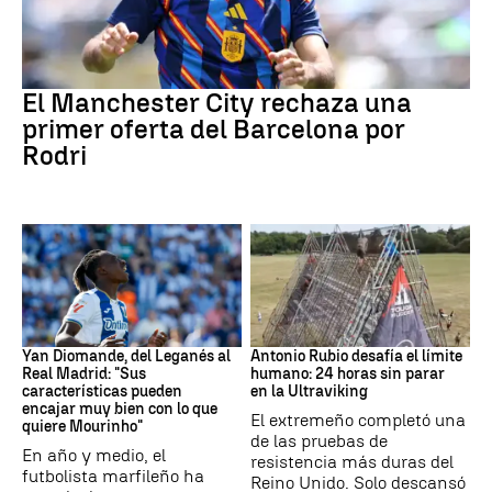
Fútbol
El Manchester City rechaza una
primer oferta del Barcelona por
Rodri
Real Madrid
Ultraviking
Yan Diomande, del Leganés al
Antonio Rubio desafía el límite
Real Madrid: "Sus
humano: 24 horas sin parar
características pueden
en la Ultraviking
encajar muy bien con lo que
El extremeño completó una
quiere Mourinho"
de las pruebas de
En año y medio, el
resistencia más duras del
futbolista marfileño ha
Reino Unido. Solo descansó