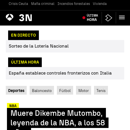
Crisis Ceuta
Mafia criminal
Incendios forestales
Vivienda
Antena
ÚLTIMA
Noticias
3
HORA
EN DIRECTO
Sorteo de la Lotería Nacional
ÚLTIMA HORA
España establece controles fronterizos con Italia
Deportes
Baloncesto
Fútbol
Motor
Tenis
NBA
Muere Dikembe Mutombo,
leyenda de la NBA, a los 58