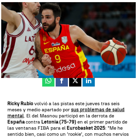
Así fue la vuelta de Ricky Rubio: "El amor al baloncesto se oscureció
un poco" |
EFE
Luis F. Castillo
Publicado:
23 de febrero de 2024, 12:58
Whatsapp
Facebook
X
Linkedin
Ricky Rubio
volvió a las pistas este jueves tras seis
meses y medio apartado por
sus problemas de salud
mental
. El del Masnou participó en la derrota de
España
contra
Letonia (75-79)
en el primer partido de
las ventanas FIBA para el
Eurobasket 2025
: "Me he
sentido bien, casi como un 'rookie', con muchos nervios