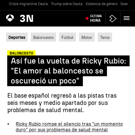
Crisis migratoria Ceuta
Trump sobre Ceuta
Violencia de género
Guerra U
Antena
ÚLTIMA
Noticias
3
HORA
Deportes
Baloncesto
Fútbol
Motor
Tenis
BALONCESTO
Así fue la vuelta de Ricky Rubio:
"El amor al baloncesto se
oscureció un poco"
El base español regresó a las pistas tras
seis meses y medio apartado por sus
problemas de salud mental.
Ricky Rubio rompe el silencio tras "un momento
duro" por sus problemas de salud mental