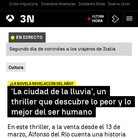
Crisis migratoria
Incendios forestales
Incidente Altea
Guerra Ucrania
Antena
ÚLTIMA
Noticias
3
HORA
EN DIRECTO
Segundo día de controles a los viajeros de Italia
Cultura
¿LA NOVELA REVELACIÓN DEL AÑO?
'La ciudad de la lluvia', un
thriller que descubre lo peor y lo
mejor del ser humano
En este thriller, a la venta desde el 13 de
marzo, Alfonso del Río cuenta una historia