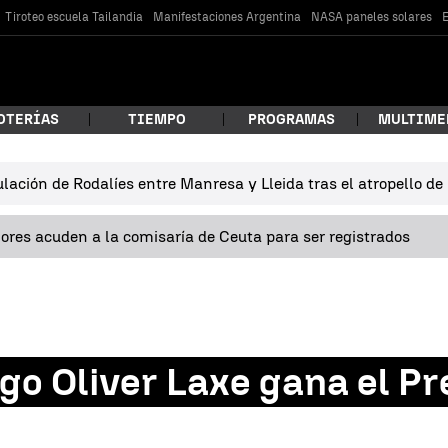
Tiroteo escuela Tailandia
Manifestaciones Argentina
NASA paneles solares
E
OTERÍAS
TIEMPO
PROGRAMAS
MULTIME
lación de Rodalíes entre Manresa y Lleida tras el atropello d
 estás buscando?
res acuden a la comisaría de Ceuta para ser registrados
ego Oliver Laxe gana el P
car