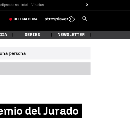
clipse de sol total
Vinicius
ÚLTIMA
HORA
DIA
SERIES
NEWSLETTER
e una persona
remio del Jurado