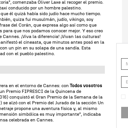
toria", comenzaba Oliver Laxe al recoger el premio.
axi conducido por un hombre palestino.
que él quizá había sido judío hace mucho tiempo.
mbién, quiza fui musulmán, judío, vikingo, soy
frase del Corán, que expresa algo así como que
bus para que nos podamos conocer mejor. Y eso creo
e Cannes. ¡Viva la diferencia! ¡Vivan las culturas!
manifestó el cineasta, que minutos antes posó en la
con un pin en su solapa de una sandía. Esta
dad con el pueblo palestino.
rrera en el entorno de Cannes: con
Todos vosotros
ó un Premio FIPRESCI de la Quincena de
016) conquistó el Gran Premio de la Semana de la
) se alzó con el Premio del Jurado de la sección Un
metraje propone una aventura física y, al mismo
dimensión simbólica es muy importante", indicaba
ensa celebrada en Cannes.