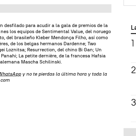
n desfilado para acudir a la gala de premios de la
L
annes los equipos de Sentimental Value, del noruego
eto, del brasileño Kleber Mendonça Filho, así como
Mères, de los belgas hermanos Dardenne; Two
ei Loznitsa; Resurrection, del chino Bi Gan; Un
 Panahi; La petite dernière, de la francesa Hafsia
la alemana Mascha Schilinski.
 WhatsApp
y no te pierdas la última hora y toda la
s.com