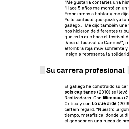
"Me gustaría contarles una his
"Hace 5 años me monté en un t
Empezamos a hablar y me dijo 
Yo le contesté que quizá yo ta
gallego… Me dijo también una 
nos hicieron de diferentes tri
que es lo que hace el festival d
¡Viva el festival de Cannes!", 
alfombra roja muy sonriente y 
insignia representa la solidari
Su carrera profesional
El gallego ha construido su ca
sois capitanes
(2010) se llev
Realizadores. Con
Mimosas
(2
Crítica y con
Lo que arde
(2019
certain regard. "Nuestro largo
tiempo, metafísica, donde la 
el ganador en una rueda de pr