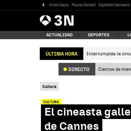
Crisis Ceuta
Playas Donosti
Explosión Damasco
Antena
Noticias
3
ACTUALIDAD
DEPORTES
L
Interrumpida la circu
ÚLTIMA HORA
¿Qué
Cientos de meno
DIRECTO
Cultura
CULTURA
El cineasta gall
Bus
de Cannes