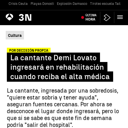
Crisis Ceuta
Playas Donosti
Explosión Damasco
Tiroteo escuela Tailandi
Antena
ÚLTIMA
Noticias
3
HORA
Cultura
POR DECISIÓN PROPIA
La cantante Demi Lovato
ingresará en rehabilitación
cuando reciba el alta médica
La cantante, ingresada por una sobredosis,
"quiere estar sobria y tener ayuda",
aseguran fuentes cercanas. Por ahora se
desconoce el lugar donde ingresará, pero lo
que si se sabe es que este fin de semana
podría "salir del hospital".