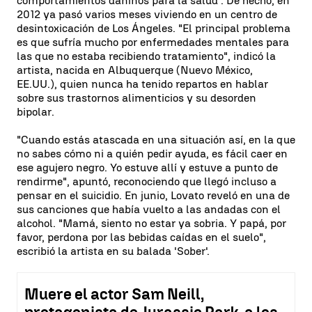
comportamientos dañinos para la salud". De hecho, en
2012 ya pasó varios meses viviendo en un centro de
desintoxicación de Los Ángeles. "El principal problema
es que sufría mucho por enfermedades mentales para
las que no estaba recibiendo tratamiento", indicó la
artista, nacida en Albuquerque (Nuevo México,
EE.UU.), quien nunca ha tenido repartos en hablar
sobre sus trastornos alimenticios y su desorden
bipolar.
"Cuando estás atascada en una situación así, en la que
no sabes cómo ni a quién pedir ayuda, es fácil caer en
ese agujero negro. Yo estuve allí y estuve a punto de
rendirme", apuntó, reconociendo que llegó incluso a
pensar en el suicidio. En junio, Lovato reveló en una de
sus canciones que había vuelto a las andadas con el
alcohol. "Mamá, siento no estar ya sobria. Y papá, por
favor, perdona por las bebidas caídas en el suelo",
escribió la artista en su balada 'Sober'.
Muere el actor Sam Neill,