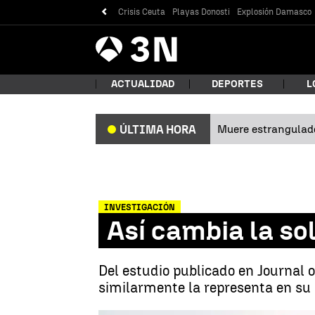
Crisis Ceuta
Playas Donosti
Explosión Damasco
Antena
Noticias
3
ACTUALIDAD
DEPORTES
L
Muere estrangulad
ÚLTIMA HORA
¿Qué
INVESTIGACIÓN
Así cambia la so
Del estudio publicado en Journal
similarmente la representa en su 
Bus