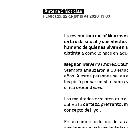
Antena 3 Noticias
Publicado:
22 de junio de 2020, 13:03
La revista
Journal of Neurosc
de la vida social y sus efectos
humano de quienes viven en s
distinta
a como lo hace en aque
Meghan Meyer y Andrea Cour
Stanford analizaron a 50 estud
años. A estas personas se las
les pidió pensar en sí mismos 
cinco celebridades.
Los resultados arrojaron que 
activa la
corteza prefrontal m
concepto del 'yo'
.
En un comunicado una de las a
siente emocionalmente de las