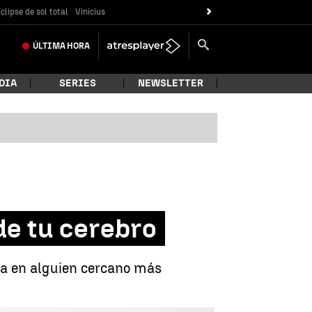
clipse de sol total
Vinicius
ÚLTIMA
HORA
DIA
SERIES
NEWSLETTER
de tu cerebro
sa en alguien cercano más