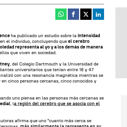
Whatsapp
Facebook
X
Linkedin
ience
ha publicado un estudio sobre la
intensidad
en el individuo, concluyendo que
el cerebro
oledad representa al yo y a los demás de manera
llos que viven en sociedad.
tney
, del Colegio Dartmouth y la Universidad de
iantes universitarios que tenían entre 18 y 47
 analizó con una resonancia magnética mientras se
y en cinco personas cercanas, cinco conocidos y
cuando uno piensa en las personas más cercanas se
edial
, l
a región del cerebro que se asocia con el
utoras afirma que uno "cuanto más cerca se
 personas,
más similarmente la representa en su