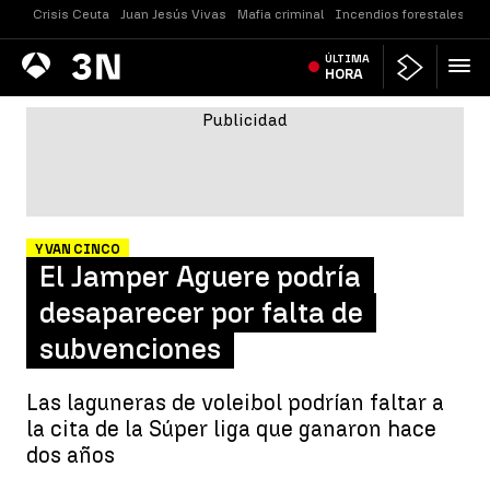
Crisis Ceuta
Juan Jesús Vivas
Mafia criminal
Incendios forestales
Vi
Antena
ÚLTIMA
Noticias
3
HORA
Y VAN CINCO
El Jamper Aguere podría
desaparecer por falta de
subvenciones
Las laguneras de voleibol podrían faltar a
la cita de la Súper liga que ganaron hace
dos años