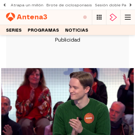
Atrapa un millón
Brote de ciclosporiasis
Sesión doble Padre
Antena
3
SERIES
PROGRAMAS
NOTICIAS
PASAPALABRA
Manu se marca un momentazo en
Pasapalabra: fulmina el ¿Dónde
Están? y deja al plató alucinado
El concursante convierte una de las pruebas
más difíciles en un espectáculo, resolviendo el
panel en segundos y provocando reacciones de
asombro entre los invitados.