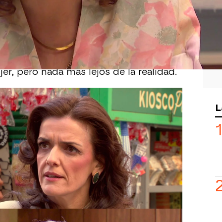
ue
Nieves
ha pillado a
Vicente
con
lita, muy enfadada, le ha pedido
rio.
la mujer ha pensado que Vicente tenía
er, pero nada más lejos de la realidad.
eves y así lo ha demostrado al contarle
L
el vínculo que hay entre esa misteriosa
sionada conmigo, hace tiempo tuvimos
a en paz”, le ha asegurado.
e ‘
Amar es para siempre
’ saben que
cente y quiere destruirlo por haber
 hermana, Olaya. ¿Descubrirá Nieves la