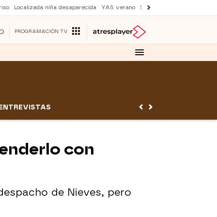
iso
Localizada niña desaparecida
YAS verano
Suri y Tom Cruise
Una nu
O
PROGRAMACIÓN TV
ENTREVISTAS
renderlo con
 despacho de Nieves, pero