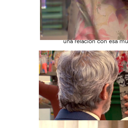
No es la primera vez q
Paola
. La prima de Mano
explicaciones al empresa
En un primer momento, 
una relación con esa muj
Vicente no confía en Ni
una gran mentira sobre 
mujer y él. “Está obse
una relación y no me dej
Pero los espectadores d
Paola es la cuñada de Vi
causado la muerte de su
verdad?