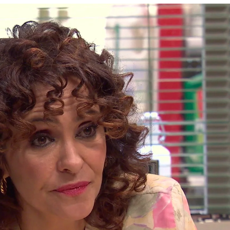
n y miran juntas hacia el futuro: “¡Somos las S
Whatsapp
Facebook
X
Flipboa
09