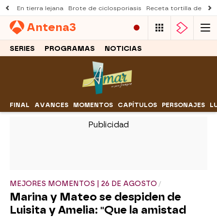
En tierra lejana
Brote de ciclosporiasis
Receta tortilla de pist
Antena
3
SERIES
PROGRAMAS
NOTICIAS
FINAL
AVANCES
MOMENTOS
CAPÍTULOS
PERSONAJES
L
-
MEJORES MOMENTOS | 26 DE AGOSTO
Marina y Mateo se despiden de
Luisita y Amelia: "Que la amistad