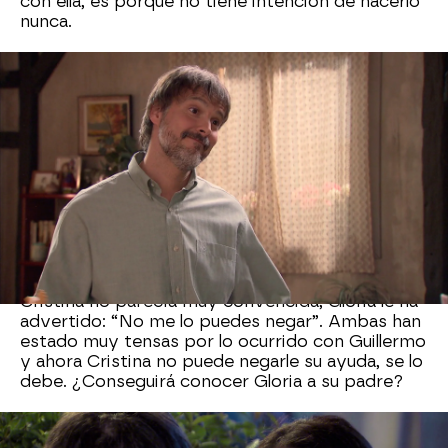
con ella, es porque no tiene intención de hacerlo
nunca.
“No quiere verte”, le ha dicho
Cristina
, que no
podía seguir ocultándole la verdad a la joven.
Ernesto se siente culpable por haber
abandonado a su hija y no cree que nunca se
atreva a acercarse a ella. Aun así, Gloria no está
dispuesta a tirar la toalla y tiene un plan.
La joven le ha pedido a Cristina que hable con él
para convencerle de venir al despacho. Sin
embargo, Ernesto no sabrá que todo es una
trampa para conocer a su hija. A pesar de que
Cristina no parecía muy convencida, Gloria le ha
advertido: “No me lo puedes negar”. Ambas han
estado muy tensas por lo ocurrido con Guillermo
y ahora Cristina no puede negarle su ayuda, se lo
debe. ¿Conseguirá conocer Gloria a su padre?