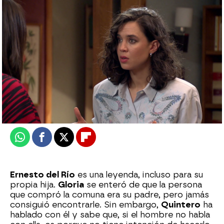
Guillermo y Cristina se van juntos: su
emotiva despedida con Quintero
Sara Sanz Navarro
Publicado:
24 de julio de 2023, 16:48
Whatsapp
Facebook
X
Flipboard
Ernesto del Río
es una leyenda, incluso para su
propia hija.
Gloria
se enteró de que la persona
que compró la comuna era su padre, pero jamás
consiguió encontrarle. Sin embargo,
Quintero
ha
hablado con él y sabe que, si el hombre no habla