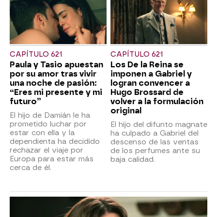
CAPÍTULO 621
CAPÍTULO 621
Paula y Tasio apuestan
Los De la Reina se
por su amor tras vivir
imponen a Gabriel y
una noche de pasión:
logran convencer a
“Eres mi presente y mi
Hugo Brossard de
futuro”
volver a la formulación
original
El hijo de Damián le ha
prometido luchar por
El hijo del difunto magnate
estar con ella y la
ha culpado a Gabriel del
dependienta ha decidido
descenso de las ventas
rechazar el viaje por
de los perfumes ante su
Europa para estar más
baja calidad.
cerca de él.