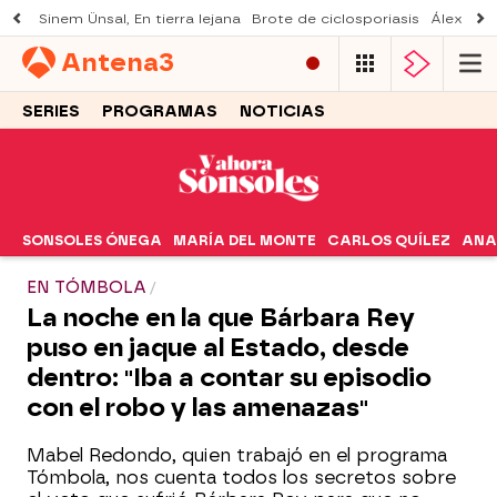
Sinem Ünsal, En tierra lejana
Brote de ciclosporiasis
Álex O'D
Antena
3
SERIES
PROGRAMAS
NOTICIAS
SONSOLES ÓNEGA
MARÍA DEL MONTE
CARLOS QUÍLEZ
ANA
EN TÓMBOLA
La noche en la que Bárbara Rey
puso en jaque al Estado, desde
dentro: "Iba a contar su episodio
con el robo y las amenazas"
Mabel Redondo, quien trabajó en el programa
Tómbola, nos cuenta todos los secretos sobre