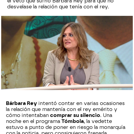
el veto que sufrió Bárbara Rey para que no
desvelase la relación que tenía con el rey.
Sara Sanz Navarro
Publicado:
27 de septiembre de 2024, 17:55
Whatsapp
Facebook
X
Flipboard
Bárbara Rey
intentó contar en varias ocasiones
la relación que mantenía con el rey emérito y
cómo intentaban
comprar su silencio
. Una
noche en el programa
Tómbola
, la vedette
estuvo a punto de poner en riesgo la monarquía
con la noticia, pero consiguieron frenarla.