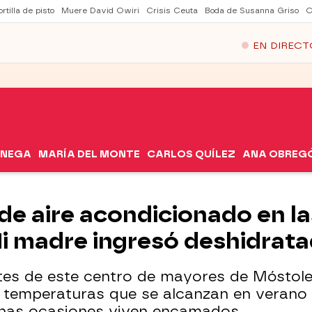
rtilla de pisto
Muere David Owiri
Crisis Ceuta
Boda de Susanna Griso
C
EN DIRECT
ÓNEGA
MARÍA DEL MONTE
CARLOS QUÍLEZ
ANA OBREG
 de aire acondicionado en l
"Mi madre ingresó deshidrata
ntes de este centro de mayores de Móstol
s temperaturas que se alcanzan en verano 
chas ocasiones viven encamados.