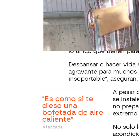
Los familiares de resid
Móstoles (Madrid) den
en las instalaciones don
MAÑANA/TARDE se super
más de lo que hace en l
Es el día a día de una 
lo único que tienen para 
Descansar o hacer vida 
agravante para muchos
insoportable", aseguran.
A pesar d
"Es como si te
se instal
diese una
no prepar
bofetada de aire
extremo 
caliente"
No solo l
Afectada
acondici