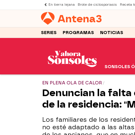
En tierra lejana
Brote de ciclosporiasis
Receta to
Antena
3
SERIES
PROGRAMAS
NOTICIAS
SONSOLES 
EN PLENA OLA DE CALOR
Denuncian la falta
de la residencia: 
Los familiares de los reside
no esté adaptado a las alta
de los ancianos, que en mu