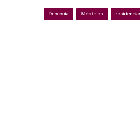
Denuncia
Móstoles
residenci