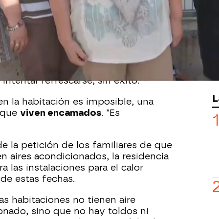
entes de un centro de mayores de
uncian que
no haya aire acondicionado
de a las siete y media de la
an los 30 grados de temperatura,
a calle en ese mismo instante.
residencia donde
unos ventiladores
son
intentar refrescarse, sin éxito.
L
en la habitación es imposible, una
 que
viven encamados
. "Es
e la petición de los familiares de que
en aires acondicionados, la residencia
a las instalaciones para el calor
de estas fechas.
as habitaciones no tienen aire
onado, sino que no hay toldos ni