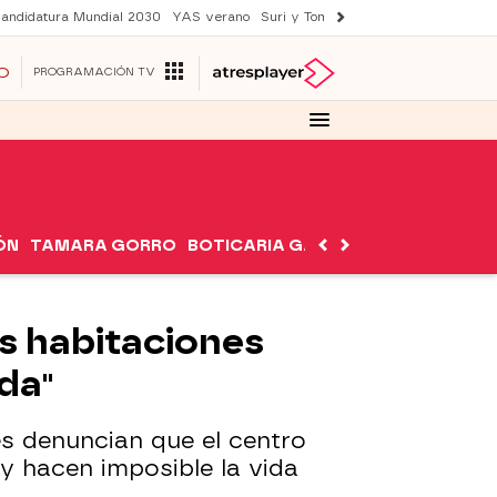
andidatura Mundial 2030
YAS verano
Suri y Tom Cruise
Una nueva vida
O
PROGRAMACIÓN TV
ÓN
TAMARA GORRO
BOTICARIA GARCÍA
NUTRIMÁN
as habitaciones
da"
es denuncian que el centro
y hacen imposible la vida