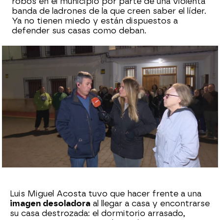
robos en el municipio por parte de una violenta
banda de ladrones de la que creen saber el líder.
Ya no tienen miedo y están dispuestos a
defender sus casas como deban.
Sara Ruiz
Publicado:
17 de enero de 2024, 19:06
Whatsapp
Facebook
X
Flipboard
Luis Miguel Acosta tuvo que hacer frente a una
imagen desoladora
al llegar a casa y encontrarse
su casa destrozada: el dormitorio arrasado,