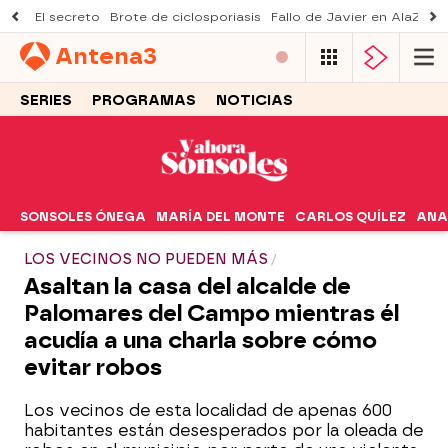
El secreto
Brote de ciclosporiasis
Fallo de Javier en AlaZ
Mu
Antena
3
SERIES
PROGRAMAS
NOTICIAS
SONSOLES ÓNEGA
MARÍA DEL MONTE
CARLOS QUÍLEZ
ANA
LOS VECINOS NO PUEDEN MÁS
Asaltan la casa del alcalde de
Palomares del Campo mientras él
acudía a una charla sobre cómo
evitar robos
Los vecinos de esta localidad de apenas 600
habitantes están desesperados por la oleada de