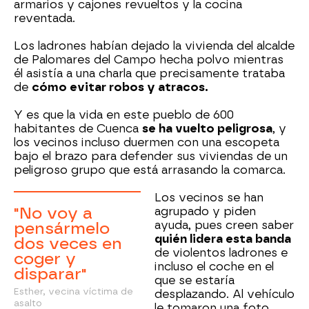
armarios y cajones revueltos y la cocina
reventada.
Los ladrones habían dejado la vivienda del alcalde
de Palomares del Campo hecha polvo mientras
él asistía a una charla que precisamente trataba
de
cómo evitar robos y atracos.
Y es que la vida en este pueblo de 600
habitantes de Cuenca
se ha vuelto peligrosa
, y
los vecinos incluso duermen con una escopeta
bajo el brazo para defender sus viviendas de un
peligroso grupo que está arrasando la comarca.
Los vecinos se han
"No voy a
agrupado y piden
ayuda, pues creen saber
pensármelo
quién lidera esta banda
dos veces en
de violentos ladrones e
coger y
incluso el coche en el
disparar"
que se estaría
Esther, vecina víctima de
desplazando. Al vehículo
asalto
le tomaron una foto