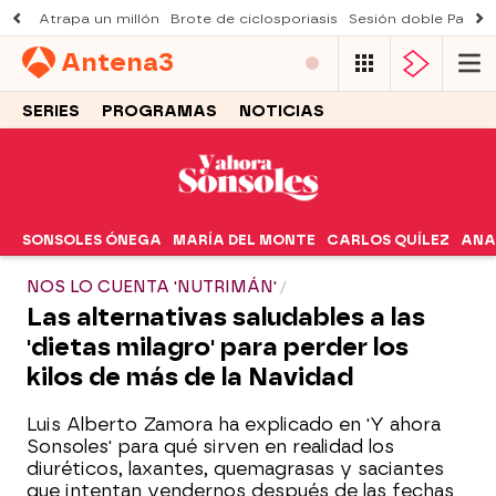
Atrapa un millón
Brote de ciclosporiasis
Sesión doble Padre
Antena
3
SERIES
PROGRAMAS
NOTICIAS
SONSOLES ÓNEGA
MARÍA DEL MONTE
CARLOS QUÍLEZ
ANA
NOS LO CUENTA 'NUTRIMÁN'
Las alternativas saludables a las
'dietas milagro' para perder los
kilos de más de la Navidad
Luis Alberto Zamora ha explicado en 'Y ahora
Sonsoles' para qué sirven en realidad los
diuréticos, laxantes, quemagrasas y saciantes
que intentan vendernos después de las fechas