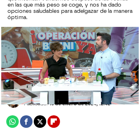
en las que más peso se coge, y nos ha dado
opciones saludables para adelgazar de la manera
óptima.
Creamos con 'Nutrimán' el menú ideal y
más saludable para los más pequeños de
la casa: ¡Descúbrelo!
Sara Ruiz
Publicado:
10 de enero de 2024, 12:42
Whatsapp
Facebook
X
Flipboard