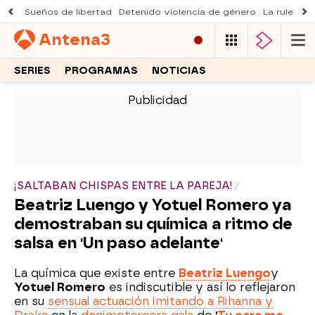
Sueños de libertad
Detenido violencia de género
La ruleta d
Antena
3
SERIES
PROGRAMAS
NOTICIAS
-
¡SALTABAN CHISPAS ENTRE LA PAREJA!
Beatriz Luengo y Yotuel Romero ya
demostraban su química a ritmo de
salsa en 'Un paso adelante'
La química que existe entre
Beatriz Luengo
y
Yotuel Romero
es indiscutible y así lo reflejaron
en su
sensual actuación imitando a Rihanna y