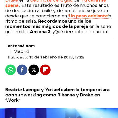
Drake
en la
decimotercera gala
de
'
Tu cara me
suena
'
. Este resultado es fruto de muchos años
de dedicación al baile y del amor que se juraron
desde que se conocieron en
'Un paso adelante'
a
ritmo de salsa.
Recordamos uno de los
momentos más mágicos de la pareja
en la serie
que emitió
Antena 3
. ¡Qué derroche de pasión!
antena3.com
Madrid
Publicado:
13 de febrero de 2018, 17:22
Whatsapp
Facebook
X
Flipboard
Beatriz Luengo y Yotuel suben la temperatura
con su twerking como Rihanna y Drake en
'Work'