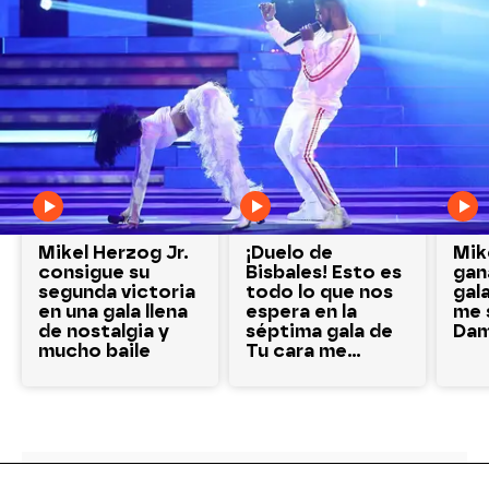
También te puede interesar
Mikel Herzog Jr.
¡Duelo de
Mik
consigue su
Bisbales! Esto es
gan
segunda victoria
todo lo que nos
gal
en una gala llena
espera en la
me 
de nostalgia y
séptima gala de
Dam
mucho baile
Tu cara me
suena