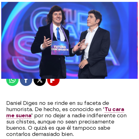
Alberto Mendo
Publicado:
08 de enero de 2023, 19:04
Whatsapp
Facebook
X
Flipboard
Daniel Diges no se rinde en su faceta de
humorista. De hecho, es conocido en ‘
Tu cara
me suena
’ por no dejar a nadie indiferente con
sus chistes, aunque no sean precisamente
buenos. O quizá es que él tampoco sabe
contarlos demasiado bien.