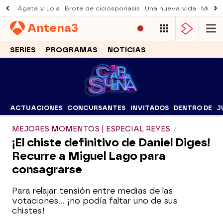
Ágata y Lola
Brote de ciclosporiasis
Una nueva vida
Muere 
Antena
3
SERIES
PROGRAMAS
NOTICIAS
ACTUACIONES
CONCURSANTES
INVITADOS
DENTRO DE
J
MEJORES MOMENTOS | ESPECIAL REYES
¡El chiste definitivo de Daniel Diges!
Recurre a Miguel Lago para
consagrarse
Para relajar tensión entre medias de las
votaciones… ¡no podía faltar uno de sus
chistes!