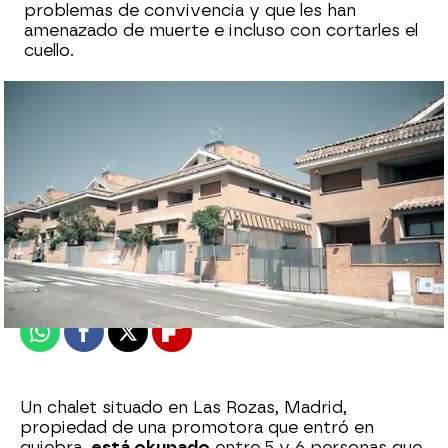
problemas de convivencia y que les han
amenazado de muerte e incluso con cortarles el
cuello.
Espejo Público
Publicado:
19 de agosto de 2021, 12:31
Whatsapp
Facebook
X
Flipboard
Un chalet situado en Las Rozas, Madrid,
propiedad de una promotora que entró en
quiebra,
está okupado
entre 5 y 6 personas que