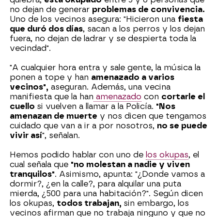
no dejan de generar
problemas de convivencia.
Uno de los vecinos asegura: "Hicieron una
fiesta
que duró dos días
, sacan a los perros y los dejan
fuera, no dejan de ladrar y se despierta toda la
vecindad".
"A cualquier hora entra y sale gente, la música la
ponen a tope y han
amenazado a varios
vecinos",
aseguran. Además, una vecina
manifiesta que la han
amenazado
con
cortarle el
cuello
si vuelven a llamar a la Policía.
"Nos
amenazan de muerte
y nos dicen que tengamos
cuidado que van a ir a por nosotros,
no se puede
vivir así
", señalan.
Hemos podido hablar con uno de
los okupas
, el
cual señala que
"no molestan a nadie y viven
tranquilos"
. Asimismo, apunta: "¿Donde vamos a
dormir?, ¿en la calle?, para alquilar una puta
mierda, ¿500 para una habitación?". Según dicen
los okupas,
todos trabajan,
sin embargo, los
vecinos afirman que no trabaja ninguno y que no