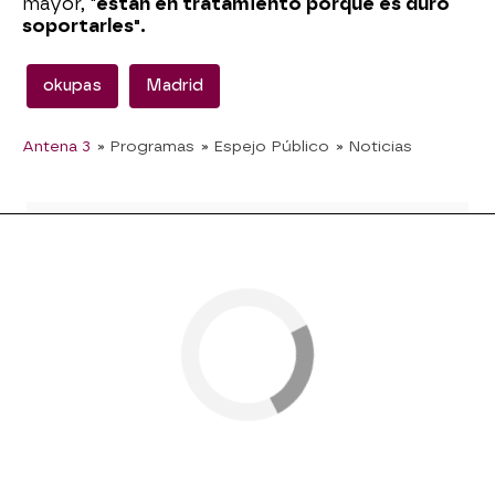
mayor, "
están en tratamiento porque es duro
soportarles".
okupas
Madrid
Antena 3
» Programas
» Espejo Público
» Noticias