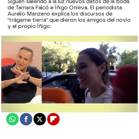
Siguen saliendo a la luz nuevos datos de la boda
de Tamara Falcó e Íñigo Onieva. El periodista
Aurelio Manzano explica los discursos de
"trágame tierra" que dieron los amigos del novio
y el propio Íñigo.
Laura Simón
Actualizado:
12 de julio de 2023, 15:08
Publicado:
12 de julio de 2023, 15:05
Whatsapp
Facebook
X
Flipboard