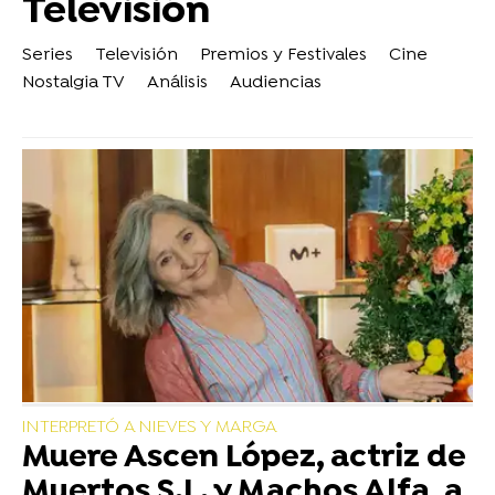
Televisión
Series
Televisión
Premios y Festivales
Cine
Nostalgia TV
Análisis
Audiencias
INTERPRETÓ A NIEVES Y MARGA
Muere Ascen López, actriz de
Muertos S.L. y Machos Alfa, a