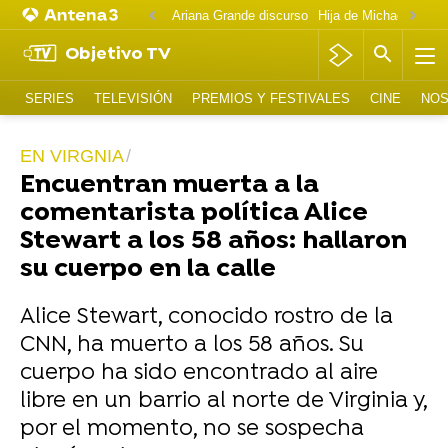
Ariana Grande discurso
Objetivo TV
SERIES
TELEVISIÓN
PREMIOS Y FESTIVALES
CINE
NOS
EN VIRGNIA
Encuentran muerta a la
comentarista política Alice
Stewart a los 58 años: hallaron
su cuerpo en la calle
Alice Stewart, conocido rostro de la
CNN, ha muerto a los 58 años. Su
cuerpo ha sido encontrado al aire
libre en un barrio al norte de Virginia y,
por el momento, no se sospecha