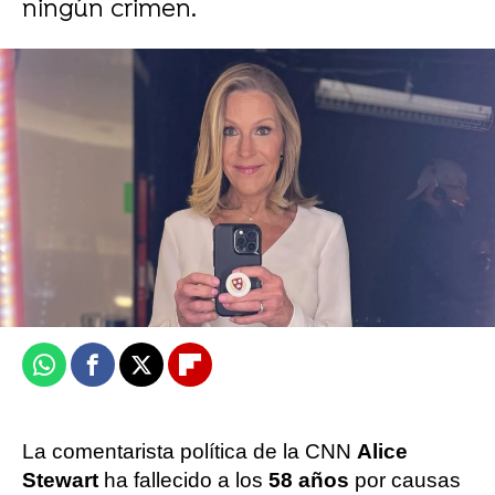
ningún crimen.
Foto: Instagram Alice Stewart
Carmen Ayesa Esquivel
Publicado:
20 de mayo de 2024, 11:03
Whatsapp
Facebook
X
Flipboard
La comentarista política de la CNN
Alice
Stewart
ha fallecido a los
58 años
por causas