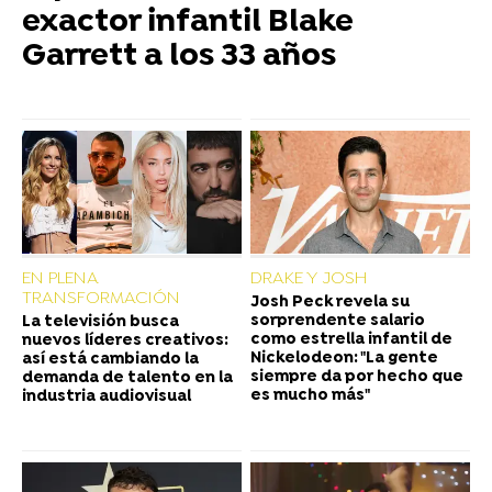
exactor infantil Blake
Garrett a los 33 años
EN PLENA
DRAKE Y JOSH
TRANSFORMACIÓN
Josh Peck revela su
sorprendente salario
La televisión busca
como estrella infantil de
nuevos líderes creativos:
Nickelodeon: "La gente
así está cambiando la
siempre da por hecho que
demanda de talento en la
es mucho más"
industria audiovisual