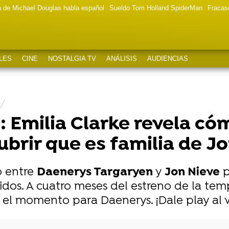
a de Michael Douglas habla español
Sueldo Tom Holland SpiderMan
Fracas
LES
CINE
NOSTALGIA TV
ANÁLISIS
AUDIENCIAS
: Emilia Clarke revela c
ubrir que es familia de J
o entre
Daenerys Targaryen
y
Jon Nieve
p
dos. A cuatro meses del estreno de la tem
el momento para Daenerys. ¡Dale play al v