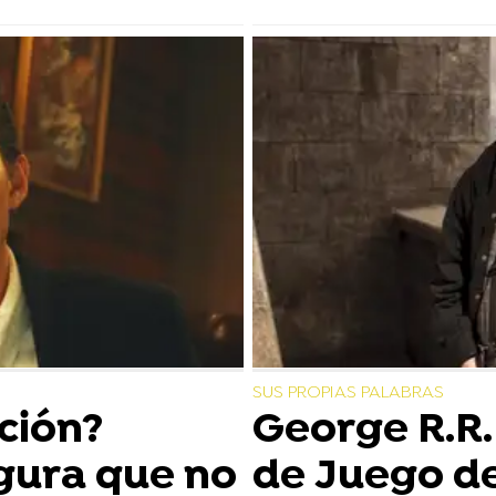
SUS PROPIAS PALABRAS
ción?
George R.R.
gura que no
de Juego d