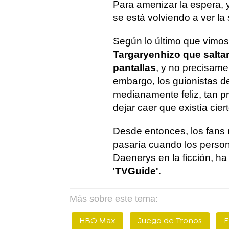
Para amenizar la espera, y
se está volviendo a ver la
Según lo último que vimo
Targaryen
hizo que salt
pantallas
, y no precisame
embargo, los guionistas de 
medianamente feliz, tan p
dejar caer que existía cie
Desde entonces, los fans
pasaría cuando los person
Daenerys en la ficción, ha
'
TVGuide'
.
Más sobre este tema:
HBO Max
Juego de Tronos
E