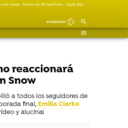
o Joe Jonas
Homer hijo Richard Gere
Javier Bardem política
Marilyn Monr
ómo reaccionará
on Snow
illó a todos los seguidores de
porada final,
Emilia Clarke
ídeo y alucina!