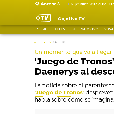
Mujer Bruce Willis culpa
Hij
Objetivo TV
SERIES
TELEVISIÓN
PREMIOS Y FESTIVA
-
ObjetivoTV
» Series
Un momento que va a llegar
'Juego de Tronos'
Daenerys al desc
La noticia sobre el parentesc
'Juego de Tronos'
despreveni
habla sobre cómo se imagina 