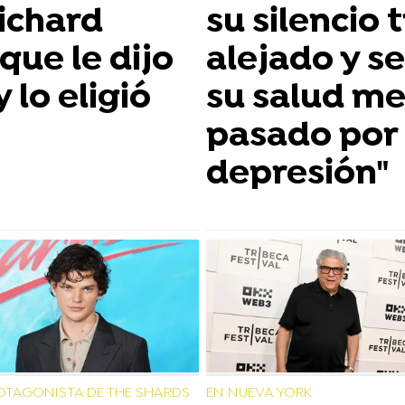
Richard
su silencio
que le dijo
alejado y s
lo eligió
su salud me
pasado por 
depresión"
ROTAGONISTA DE THE SHARDS
EN NUEVA YORK