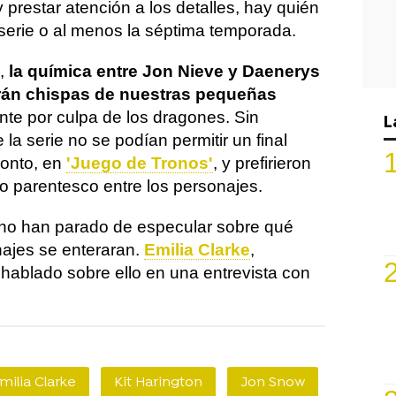
 prestar atención a los detalles, hay quién
 serie o al menos la séptima temporada.
s,
la química entre Jon Nieve y Daenerys
arán chispas de nuestras pequeñas
nte por culpa de los dragones. Sin
L
la serie no se podían permitir un final
ronto, en
'Juego de Tronos'
, y prefirieron
rto parentesco entre los personajes.
 no han parado de especular sobre qué
ajes se enteraran.
Emilia Clarke
,
 hablado sobre ello en una entrevista con
milia Clarke
Kit Harington
Jon Snow
Daenery