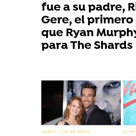
fue a su padre, 
Gere, el primero 
que Ryan Murphy 
para The Shards
MURIÓ CON 48 AÑOS
EL P