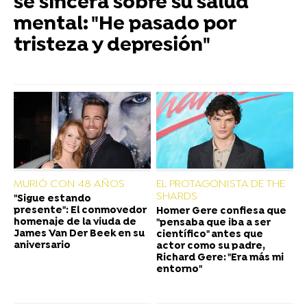
se sincera sobre su salud
mental: "He pasado por
tristeza y depresión"
MURIÓ CON 48 AÑOS
EL PROTAGONISTA DE THE
SHARDS
"Sigue estando
presente": El conmovedor
Homer Gere confiesa que
homenaje de la viuda de
"pensaba que iba a ser
James Van Der Beek en su
científico" antes que
aniversario
actor como su padre,
Richard Gere: "Era más mi
entorno"