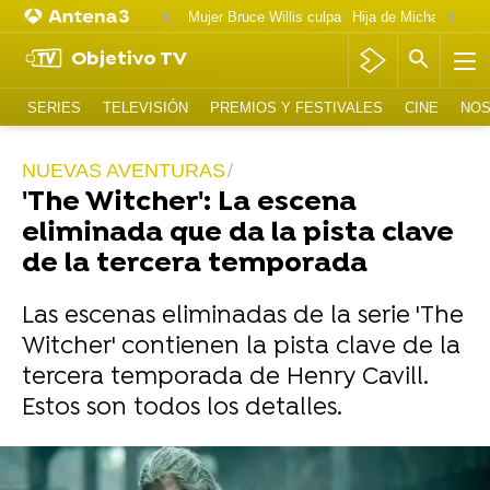
Mujer Bruce Willis culpa
Objetivo TV
SERIES
TELEVISIÓN
PREMIOS Y FESTIVALES
CINE
NOS
NUEVAS AVENTURAS
'The Witcher': La escena
eliminada que da la pista clave
de la tercera temporada
Las escenas eliminadas de la serie 'The
Witcher' contienen la pista clave de la
tercera temporada de Henry Cavill.
Estos son todos los detalles.