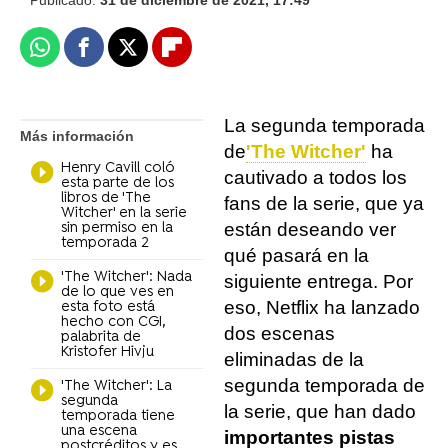
Publicado:
31 de diciembre de 2021, 17:49
Whatsapp
Facebook
X
Flipboard
La segunda temporada
Más información
de
'The Witcher'
ha
Henry Cavill coló
cautivado a todos los
esta parte de los
libros de 'The
fans de la serie, que ya
Witcher' en la serie
están deseando ver
sin permiso en la
temporada 2
qué pasará en la
'The Witcher': Nada
siguiente entrega. Por
de lo que ves en
eso, Netflix ha lanzado
esta foto está
hecho con CGI,
dos escenas
palabrita de
Kristofer Hivju
eliminadas de la
segunda temporada de
'The Witcher': La
segunda
la serie, que han dado
temporada tiene
una escena
importantes pistas
postcréditos y es