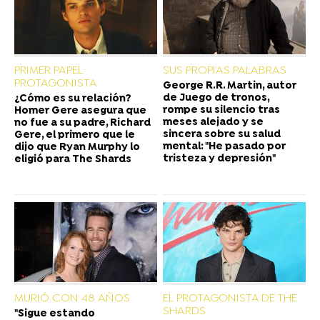
PRIMER PAPEL
SUS PROPIAS PALABRAS
PROTAGONISTA
George R.R. Martin, autor
de Juego de tronos,
¿Cómo es su relación?
rompe su silencio tras
Homer Gere asegura que
meses alejado y se
no fue a su padre, Richard
sincera sobre su salud
Gere, el primero que le
mental: "He pasado por
dijo que Ryan Murphy lo
tristeza y depresión"
eligió para The Shards
MURIÓ CON 48 AÑOS
EL PROTAGONISTA DE THE
SHARDS
"Sigue estando