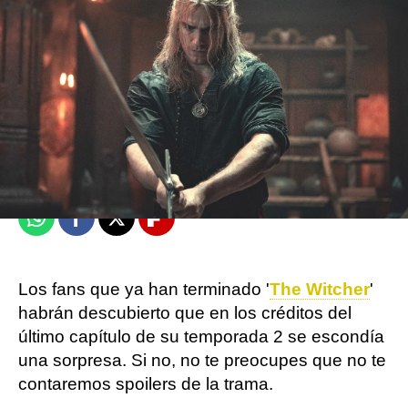
Isabel S. Samaniego
Madrid
Publicado:
20 de diciembre de 2021, 19:11
Whatsapp
Facebook
X
Flipboard
Los fans que ya han terminado '
The Witcher
'
habrán descubierto que en los créditos del
último capítulo de su temporada 2 se escondía
una sorpresa. Si no, no te preocupes que no te
contaremos spoilers de la trama.