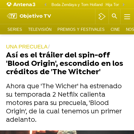
Boda Zendaya y Tom Holland
Hija Tom Cruise 
Objetivo TV
SERIES
TELEVISIÓN
PREMIOS Y FESTIVALES
CINE
NOS
UNA PRECUELA
Así es el tráiler del spin-off
'Blood Origin', escondido en los
créditos de 'The Witcher'
Ahora que 'The Wicher' ha estrenado
su temporada 2 Netflix calienta
motores para su precuela, 'Blood
Origin', de la cual tenemos un primer
adelanto.