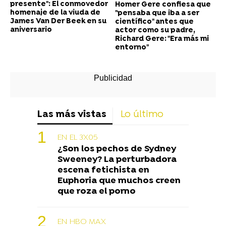
presente": El conmovedor
Homer Gere confiesa que
homenaje de la viuda de
"pensaba que iba a ser
James Van Der Beek en su
científico" antes que
aniversario
actor como su padre,
Richard Gere: "Era más mi
entorno"
Las más vistas
Lo último
EN EL 3X05
¿Son los pechos de Sydney
Sweeney? La perturbadora
escena fetichista en
Euphoria que muchos creen
que roza el porno
EN HBO MAX