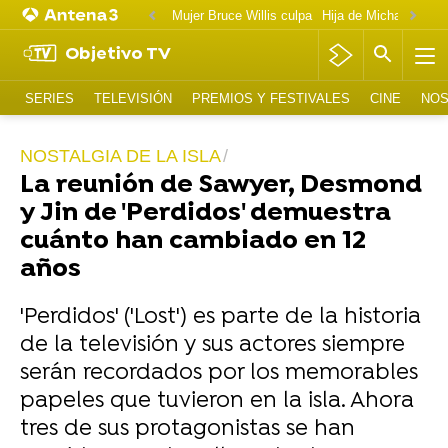
Mujer Bruce Willis culpa
Objetivo TV
SERIES
TELEVISIÓN
PREMIOS Y FESTIVALES
CINE
NOS
NOSTALGIA DE LA ISLA
La reunión de Sawyer, Desmond
y Jin de 'Perdidos' demuestra
cuánto han cambiado en 12
años
'Perdidos' ('Lost') es parte de la historia
de la televisión y sus actores siempre
serán recordados por los memorables
papeles que tuvieron en la isla. Ahora
tres de sus protagonistas se han