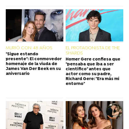
MURIÓ CON 48 AÑOS
EL PROTAGONISTA DE THE
SHARDS
"Sigue estando
presente": El conmovedor
Homer Gere confiesa que
homenaje de la viuda de
"pensaba que iba a ser
James Van Der Beek en su
científico" antes que
aniversario
actor como su padre,
Richard Gere: "Era más mi
entorno"